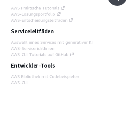
AWS Praktische Tutorials
AWS-Lösungsportfolio
AWS-Entscheidungsleitfäden
Serviceleitfäden
Auswahl eines Services mit generativer KI
AWS-Servicerichtlinien
AWS-CLI-Tutorials auf GitHub
Entwickler-Tools
AWS Bibliothek mit Codebeispielen
AWS-CLI
AWS Builder Center
AWS-Entwickler-Tools Blog
Hilfreiche Links
AWS Documentation MCP Server
herunterladen
Melden Sie sich bei der AWS-Konsole an
AWS re:Post