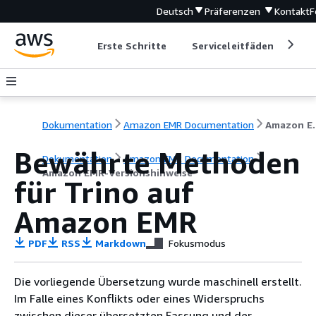
Deutsch
Präferenzen
Kontakt
F
Erste Schritte
Serviceleitfäden
Ent
Dokumentation
Amazon EMR Documentation
Amazon EM
Bewährte Methoden
Dokumentation
Amazon EMR Documentation
Amazon EMR-Versionshinweise
für Trino auf
Amazon EMR
PDF
RSS
Markdown
Fokusmodus
Die vorliegende Übersetzung wurde maschinell erstellt.
Im Falle eines Konflikts oder eines Widerspruchs
zwischen dieser übersetzten Fassung und der