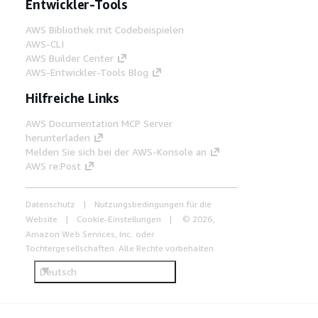
Entwickler-Tools
AWS Bibliothek mit Codebeispielen
AWS-CLI
AWS Builder Center
AWS-Entwickler-Tools Blog
Hilfreiche Links
AWS Documentation MCP Server
herunterladen
Melden Sie sich bei der AWS-Konsole an
AWS re:Post
Datenschutz
Nutzungsbedingungen für die
Website
Cookie-Einstellungen
© 2026,
Amazon Web Services, Inc. oder
Tochtergesellschaften. Alle Rechte vorbehalten.
Deutsch