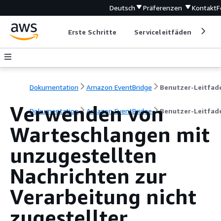
Deutsch
Präferenzen
Kontakt
F
Erste Schritte
Serviceleitfäden
Ent
Dokumentation
Amazon EventBridge
Benutzer-Leitfad
Verwenden von
Dokumentation
Amazon EventBridge
Benutzer-Leitfad
Warteschlangen mit
unzugestellten
Nachrichten zur
Verarbeitung nicht
zugestellter