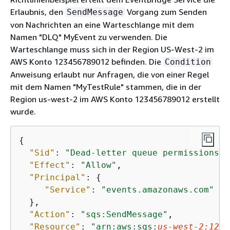
Erlaubnis, den
Vorgang zum Senden
SendMessage
von Nachrichten an eine Warteschlange mit dem
Namen "DLQ" MyEvent zu verwenden. Die
Warteschlange muss sich in der Region US-West-2 im
AWS Konto 123456789012 befinden. Die
Condition
Anweisung erlaubt nur Anfragen, die von einer Regel
mit dem Namen "MyTestRule" stammen, die in der
Region us-west-2 im AWS Konto 123456789012 erstellt
wurde.
{
"Sid"
: 
"Dead-letter queue permissions"
,

"Effect"
: 
"Allow"
,

"Principal"
: 
{
"Service"
: 
"events.amazonaws.com"
  },

"Action"
: 
"sqs:SendMessage"
,

"Resource"
: 
"arn:aws:sqs:
us-west-2:
1234