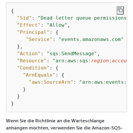
{
"Sid"
: 
"Dead-letter queue permissions"
,

"Effect"
: 
"Allow"
,

"Principal"
: 
{
"Service"
: 
"events.amazonaws.com"
  },

"Action"
: 
"sqs:SendMessage"
,

"Resource"
: 
"arn:aws:sqs:
region
:
account
"Condition"
: 
{
"ArnEquals"
: 
{
"aws:SourceArn"
: 
"arn:aws:events:
re
    }

  }

}
Wenn Sie die Richtlinie an die Warteschlange
anhängen möchten, verwenden Sie die Amazon-SQS-