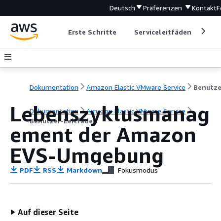
Deutsch
Präferenzen
Kontakt
F
Erste Schritte
Serviceleitfäden
Ent
Dokumentation
Amazon Elastic VMware Service
Lebenszyklusmanag
Dokumentation
Amazon Elastic VMware Service
Benutzer-Leitfaden
ement der Amazon
EVS-Umgebung
PDF
RSS
Markdown
Fokusmodus
Auf dieser Seite