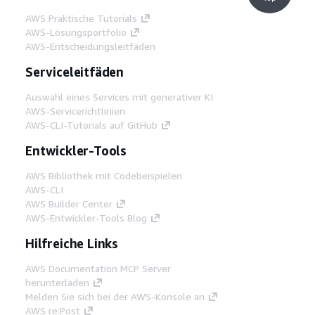
AWS Praktische Tutorials
AWS-Lösungsportfolio
AWS-Entscheidungsleitfäden
Serviceleitfäden
Auswahl eines Services mit generativer KI
AWS-Servicerichtlinien
AWS-CLI-Tutorials auf GitHub
Entwickler-Tools
AWS Bibliothek mit Codebeispielen
AWS-CLI
AWS Builder Center
AWS-Entwickler-Tools Blog
Hilfreiche Links
AWS Documentation MCP Server
herunterladen
Melden Sie sich bei der AWS-Konsole an
AWS re:Post