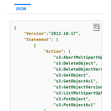
JSON
{
"Version"
:
"2012-10-17"
,

"Statement"
: [

{
"Action"
: [

"s3:AbortMultipartUploa
"s3:DeleteObject"
,

"s3:DeleteObjectVersion
"s3:GetObject"
,

"s3:GetObjectAcl"
,

"s3:GetObjectVersion"
,

"s3:ListMultipartUpload
"s3:PutObject"
,

"s3:PutObjectAcl"
            ],
