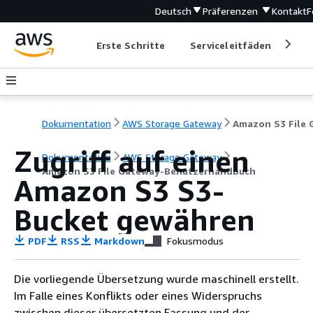
Deutsch
Präferenzen
Kontakt
F
Erste Schritte
Serviceleitfäden
Ent
Dokumentation
AWS Storage Gateway
Zugriff auf einen
Dokumentation
AWS Storage Gateway
Amazon S3 File Gateway-Benutzerhandbuch
Amazon S3 S3-
Bucket gewähren
PDF
RSS
Markdown
Fokusmodus
Die vorliegende Übersetzung wurde maschinell erstellt.
Im Falle eines Konflikts oder eines Widerspruchs
zwischen dieser übersetzten Fassung und der