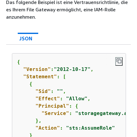
Das folgende Beispiel ist eine Vertrauensrichtlinie, die
es Ihrem File Gateway ermöglicht, eine IAM-Rolle
anzunehmen.
JSON
{
"Version"
:
"2012-10-17"
,

"Statement"
: [

{
"Sid"
: 
""
,

"Effect"
: 
"Allow"
,

"Principal"
: 
{
"Service"
: 
"storagegateway.amaz
      },

"Action"
: 
"sts:AssumeRole"
    }
