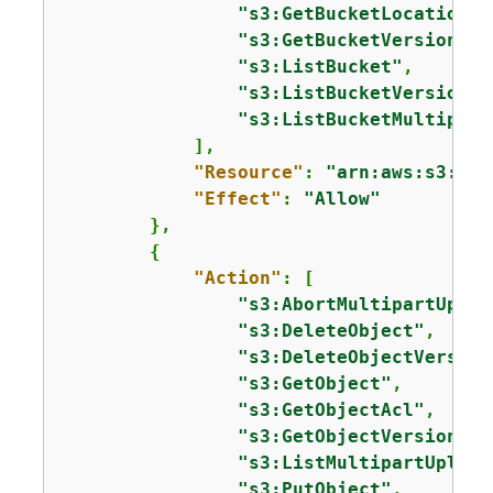
"s3:GetBucketLocation"
,

"s3:GetBucketVersioning
"s3:ListBucket"
,

"s3:ListBucketVersions"
"s3:ListBucketMultipart
            ],

"Resource"
: 
"arn:aws:s3:::a
"Effect"
: 
"Allow"
        },

{
"Action"
: [

"s3:AbortMultipartUploa
"s3:DeleteObject"
,

"s3:DeleteObjectVersion
"s3:GetObject"
,

"s3:GetObjectAcl"
,

"s3:GetObjectVersion"
,

"s3:ListMultipartUpload
"s3:PutObject"
,
