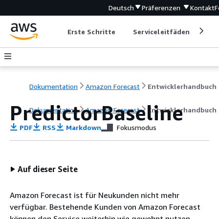
Deutsch
Präferenzen
Kontakt
F
Erste Schritte
Serviceleitfäden
Ent
Dokumentation
Amazon Forecast
Entwicklerhandbuch
PredictorBaseline
Dokumentation
Amazon Forecast
Entwicklerhandbuch
PDF
RSS
Markdown
Fokusmodus
Auf dieser Seite
Amazon Forecast ist für Neukunden nicht mehr
verfügbar. Bestehende Kunden von Amazon Forecast
können den Service weiterhin wie gewohnt nutzen.