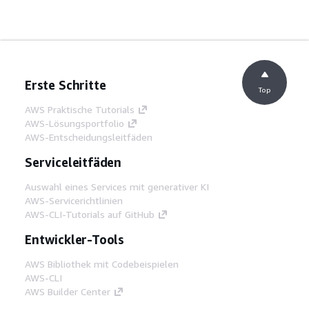
Erste Schritte
Top
AWS Praktische Tutorials
AWS-Lösungsportfolio
AWS-Entscheidungsleitfäden
Serviceleitfäden
Auswahl eines Services mit generativer KI
AWS-Servicerichtlinien
AWS-CLI-Tutorials auf GitHub
Entwickler-Tools
AWS Bibliothek mit Codebeispielen
AWS-CLI
AWS Builder Center
AWS-Entwickler-Tools Blog