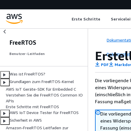
Erste Schritte
Servicele
Dokumentat
FreeRTOS
Erstel
Dokumentat
Benutzer-Leitfaden
PDF
Markdo
Was ist FreeRTOS?
Die vorliegende 
Grundlagen zum FreeRTOS-Kernel
eines Widerspru
AWS IoT Geräte-SDK für Embedded C
(einschließlich 
Verstehen Sie die FreeRTOS Common IO
APIs
Fassung maßgebl
Erste Schritte mit FreeRTOS
AWS IoT Device Tester für FreeRTOS
Die vorliegend
Sicherheit in AWS
eines Widersp
Fassung (einsc
Amazon-FreeRTOS Leitfaden zur