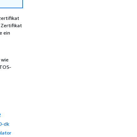
ertifikat
Zertifikat
e ein
 wie
RTOS-
2
40-dk
lator