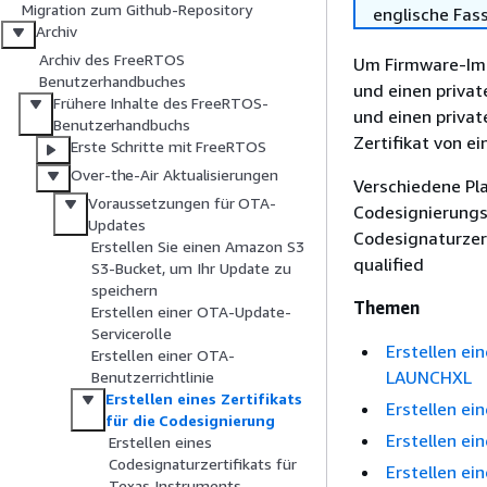
Migration zum Github-Repository
englische Fas
Archiv
Archiv des FreeRTOS
Um Firmware-Imag
Benutzerhandbuches
und einen privat
Frühere Inhalte des FreeRTOS-
und einen privat
Benutzerhandbuchs
Zertifikat von e
Erste Schritte mit FreeRTOS
Over-the-Air Aktualisierungen
Verschiedene Pl
Voraussetzungen für OTA-
Codesignierungsz
Updates
Codesignaturzer
Erstellen Sie einen Amazon S3
qualified
S3-Bucket, um Ihr Update zu
speichern
Themen
Erstellen einer OTA-Update-
Servicerolle
Erstellen ei
Erstellen einer OTA-
LAUNCHXL
Benutzerrichtlinie
Erstellen eines Zertifikats
Erstellen ei
für die Codesignierung
Erstellen ei
Erstellen eines
Codesignaturzertifikats für
Erstellen e
Texas Instruments