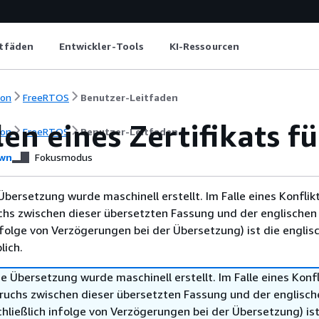
itfäden
Entwickler-Tools
KI-Ressourcen
ion
FreeRTOS
Benutzer-Leitfaden
len eines Zertifikats f
ion
FreeRTOS
Benutzer-Leitfaden
wn
Fokusmodus
Übersetzung wurde maschinell erstellt. Im Falle eines Konflik
chs zwischen dieser übersetzten Fassung und der englischen
infolge von Verzögerungen bei der Übersetzung) ist die englis
ich.
e Übersetzung wurde maschinell erstellt. Im Falle eines Konfl
ruchs zwischen dieser übersetzten Fassung und der englisch
hließlich infolge von Verzögerungen bei der Übersetzung) ist