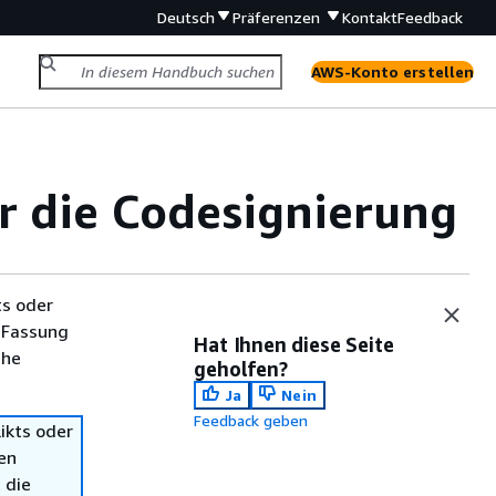
Deutsch
Präferenzen
Kontakt
Feedback
AWS-Konto erstellen
ür die Codesignierung
ts oder
 Fassung
Hat Ihnen diese Seite
che
geholfen?
Ja
Nein
Feedback geben
ikts oder
en
 die