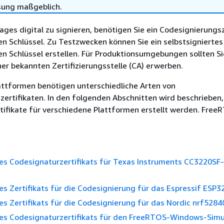
sung maßgeblich.
es digital zu signieren, benötigen Sie ein Codesignierungsz
en Schlüssel. Zu Testzwecken können Sie ein selbstsigniertes 
en Schlüssel erstellen. Für Produktionsumgebungen sollten Si
iner bekannten Zertifizierungsstelle (CA) erwerben.
attformen benötigen unterschiedliche Arten von
ertifikaten. In den folgenden Abschnitten wird beschrieben,
tifikate für verschiedene Plattformen erstellt werden. Free
nes Codesignaturzertifikats für Texas Instruments CC3220SF-
nes Zertifikats für die Codesignierung für das Espressif ESP3
nes Zertifikats für die Codesignierung für das Nordic nrf528
ines Codesignaturzertifikats für den FreeRTOS-Windows-Simu