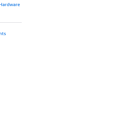
e Hardware
nts