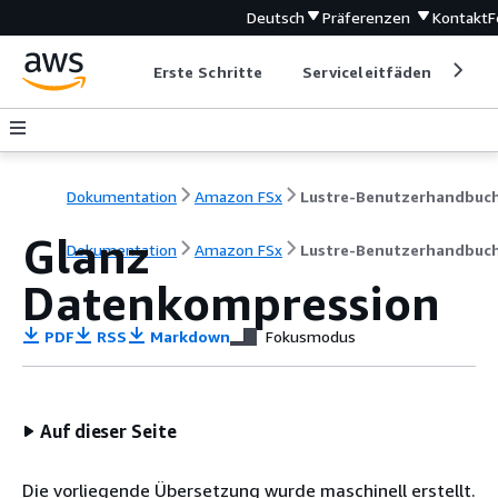
Deutsch
Präferenzen
Kontakt
F
Erste Schritte
Serviceleitfäden
Ent
Dokumentation
Amazon FSx
Lustre-Benutzerhandbuc
Glanz
Dokumentation
Amazon FSx
Lustre-Benutzerhandbuc
Datenkompression
PDF
RSS
Markdown
Fokusmodus
Auf dieser Seite
Die vorliegende Übersetzung wurde maschinell erstellt.