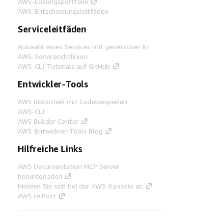
AWS-Lösungsportfolio
AWS-Entscheidungsleitfäden
Serviceleitfäden
Auswahl eines Services mit generativer KI
AWS-Servicerichtlinien
AWS-CLI-Tutorials auf GitHub
Entwickler-Tools
AWS Bibliothek mit Codebeispielen
AWS-CLI
AWS Builder Center
AWS-Entwickler-Tools Blog
Hilfreiche Links
AWS Documentation MCP Server
herunterladen
Melden Sie sich bei der AWS-Konsole an
AWS re:Post