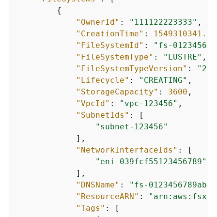
{
"OwnerId"
: 
"111122223333"
,

"CreationTime"
: 
1549310341.48
"FileSystemId"
: 
"fs-012345678
"FileSystemType"
: 
"LUSTRE"
,

"FileSystemTypeVersion"
: 
"2.1
"Lifecycle"
: 
"CREATING"
,

"StorageCapacity"
: 
3600
,

"VpcId"
: 
"vpc-123456"
,

"SubnetIds"
: [

"subnet-123456"
            ],

"NetworkInterfaceIds"
: [

"eni-039fcf55123456789"
            ],

"DNSName"
: 
"fs-0123456789abcd
"ResourceARN"
: 
"arn:aws:fsx:u
"Tags"
: [
