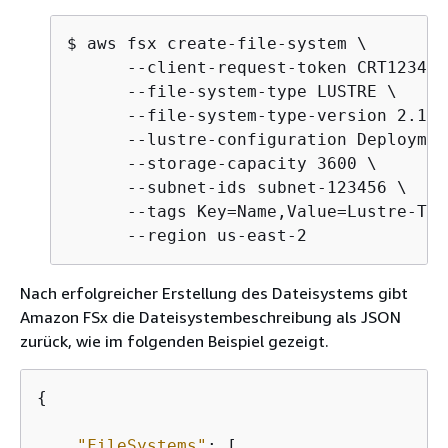
$
 aws fsx create-file-system \

      --client-request-token CRT1234 \

      --file-system-type LUSTRE \

      --file-system-type-version 2.12 \
      --lustre-configuration Deploymen
      --storage-capacity 3600 \

      --subnet-ids subnet-123456 \

      --tags Key=Name,Value=Lustre-TES
      --region us-east-2
Nach erfolgreicher Erstellung des Dateisystems gibt
Amazon FSx die Dateisystembeschreibung als JSON
zurück, wie im folgenden Beispiel gezeigt.
{
"FileSystems"
: [
