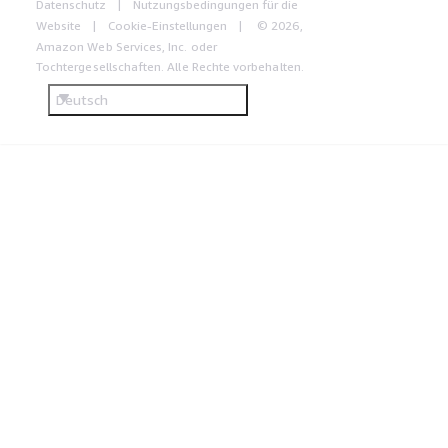
Datenschutz
Nutzungsbedingungen für die
Website
Cookie-Einstellungen
© 2026,
Amazon Web Services, Inc. oder
Tochtergesellschaften. Alle Rechte vorbehalten.
Deutsch