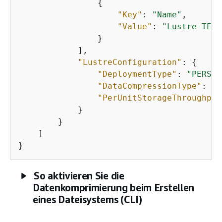
{
"Key"
: 
"Name"
,

"Value"
: 
"Lustre-TEST
                }

            ],

"LustreConfiguration"
: 
{
"DeploymentType"
: 
"PERSIS
"DataCompressionType"
: 
"L
"PerUnitStorageThroughput
            }

        }

    ]

}
So aktivieren Sie die
Datenkomprimierung beim Erstellen
eines Dateisystems (CLI)