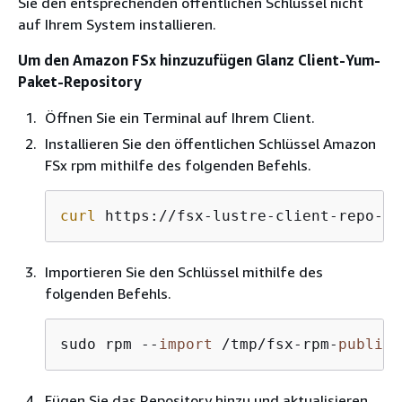
Sie den entsprechenden öffentlichen Schlüssel nicht
auf Ihrem System installieren.
Um den Amazon FSx hinzuzufügen Glanz Client-Yum-
Paket-Repository
Öffnen Sie ein Terminal auf Ihrem Client.
Installieren Sie den öffentlichen Schlüssel Amazon
FSx rpm mithilfe des folgenden Befehls.
curl
 https://fsx-lustre-client-repo-pu
Importieren Sie den Schlüssel mithilfe des
folgenden Befehls.
sudo rpm --
import
 /tmp/fsx-rpm-
public
-
Fügen Sie das Repository hinzu und aktualisieren