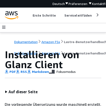
Deutsch
Präferenzen
Kontakt
F
Erste Schritte
Serviceleitfäden
Ent
Dokumentation
Amazon FSx
Lustre-Benutzerhandbuc
Installieren von
Dokumentation
Amazon FSx
Lustre-Benutzerhandbuc
Glanz Client
PDF
RSS
Markdown
Fokusmodus
Auf dieser Seite
Die vorliegende Übersetzung wurde maschinell erstellt.