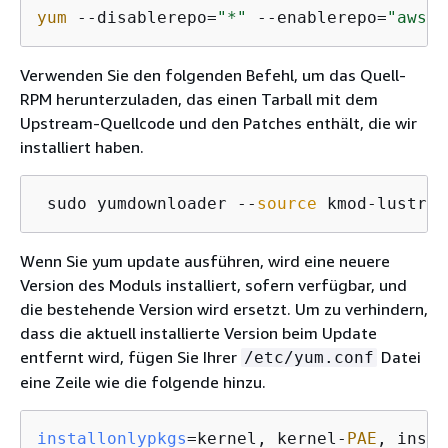
yum
 --disablerepo=
"*"
 --enablerepo=
"aws-f
Verwenden Sie den folgenden Befehl, um das Quell-
RPM herunterzuladen, das einen Tarball mit dem
Upstream-Quellcode und den Patches enthält, die wir
installiert haben.
 sudo yumdownloader --
source
 kmod-lustre-
Wenn Sie yum update ausführen, wird eine neuere
Version des Moduls installiert, sofern verfügbar, und
die bestehende Version wird ersetzt. Um zu verhindern,
dass die aktuell installierte Version beim Update
entfernt wird, fügen Sie Ihrer
Datei
/etc/yum.conf
eine Zeile wie die folgende hinzu.
installonlypkgs
=kernel, kernel-
PAE
, insta