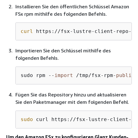
Installieren Sie den öffentlichen Schlüssel Amazon
FSx rpm mithilfe des folgenden Befehls.
curl
 https://fsx-lustre-client-repo-pu
Importieren Sie den Schlüssel mithilfe des
folgenden Befehls.
sudo rpm --
import
 /tmp/fsx-rpm-
public
-
Fügen Sie das Repository hinzu und aktualisieren
Sie den Paketmanager mit dem folgenden Befehl.
sudo
 curl https://fsx-lustre-client-re
Um den Amazon FSx zu konfigurieren Glanz Kunden-