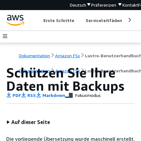
Deutsch
Präferenzen
Kontakt
F
Erste Schritte
Serviceleitfäden
Ent
Dokumentation
Amazon FSx
Lustre-Benutzerhandbuc
Schützen Sie Ihre
Dokumentation
Amazon FSx
Lustre-Benutzerhandbuc
Daten mit Backups
PDF
RSS
Markdown
Fokusmodus
Auf dieser Seite
Die vorliegende Übersetzung wurde maschinell erstellt.