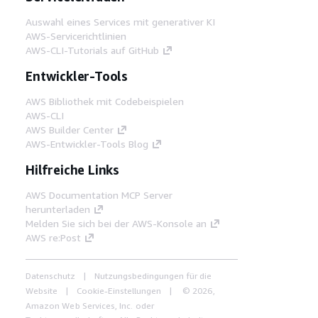
Auswahl eines Services mit generativer KI
AWS-Servicerichtlinien
AWS-CLI-Tutorials auf GitHub
Entwickler-Tools
AWS Bibliothek mit Codebeispielen
AWS-CLI
AWS Builder Center
AWS-Entwickler-Tools Blog
Hilfreiche Links
AWS Documentation MCP Server
herunterladen
Melden Sie sich bei der AWS-Konsole an
AWS re:Post
Datenschutz
Nutzungsbedingungen für die
Website
Cookie-Einstellungen
© 2026,
Amazon Web Services, Inc. oder