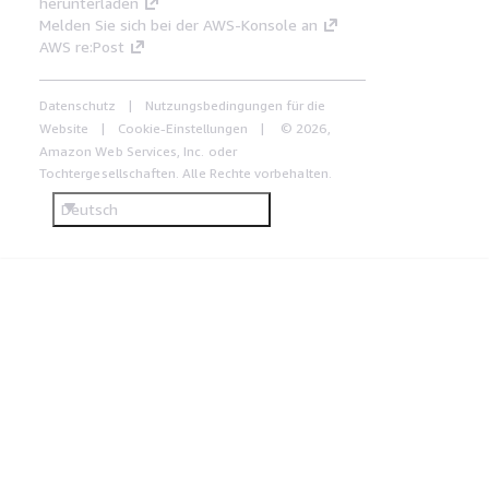
herunterladen
Melden Sie sich bei der AWS-Konsole an
AWS re:Post
Datenschutz
Nutzungsbedingungen für die
Website
Cookie-Einstellungen
© 2026,
Amazon Web Services, Inc. oder
Tochtergesellschaften. Alle Rechte vorbehalten.
Deutsch