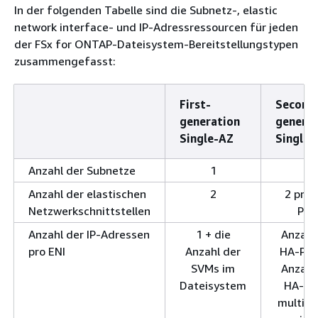
In der folgenden Tabelle sind die Subnetz-, elastic
network interface- und IP-Adressressourcen für jeden
der FSx for ONTAP-Dateisystem-Bereitstellungstypen
zusammengefasst:
First-
Second
generation
generat
Single-AZ
Single-
Anzahl der Subnetze
1
1
Anzahl der elastischen
2
2 pro 
Netzwerkschnittstellen
Paa
Anzahl der IP-Adressen
1 + die
Anzahl
pro ENI
Anzahl der
HA-Paa
SVMs im
Anzahl
Dateisystem
HA-Pa
multipli