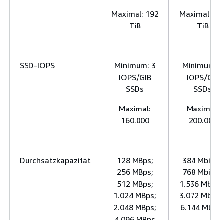
Maximal: 192
Maximal: 5
TiB
TiB
SSD-IOPS
Minimum: 3
Minimum: 
IOPS/GIB
IOPS/GIB
SSDs
SSDs
Maximal:
Maximal:
160.000
200.000
Durchsatzkapazität
128 MBps;
384 Mbit/s
256 MBps;
768 Mbit/s
512 MBps;
1.536 Mbit/
1.024 MBps;
3.072 Mbit/
2.048 MBps;
6.144 Mbit
4.096 MBps