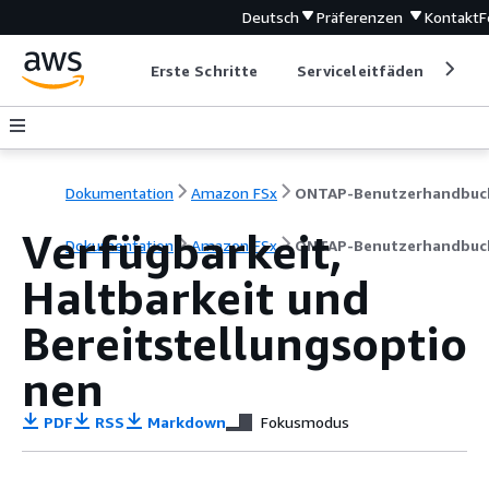
Deutsch
Präferenzen
Kontakt
F
Erste Schritte
Serviceleitfäden
Ent
Dokumentation
Amazon FSx
ONTAP-Benutzerhandbuc
Verfügbarkeit,
Dokumentation
Amazon FSx
ONTAP-Benutzerhandbuc
Haltbarkeit und
Bereitstellungsoptio
nen
PDF
RSS
Markdown
Fokusmodus