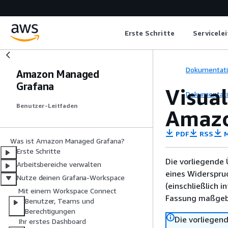
Erste Schritte
Servicele
Dokumentat
Amazon Managed
Grafana
Visua
Dokumentat
Benutzer-Leitfaden
Amazo
PDF
RSS
M
Was ist Amazon Managed Grafana?
Erste Schritte
Die vorliegende 
Arbeitsbereiche verwalten
eines Widerspru
Nutze deinen Grafana-Workspace
(einschließlich 
Mit einem Workspace Connect
Fassung maßgebl
Benutzer, Teams und
Berechtigungen
Die vorliegend
Ihr erstes Dashboard