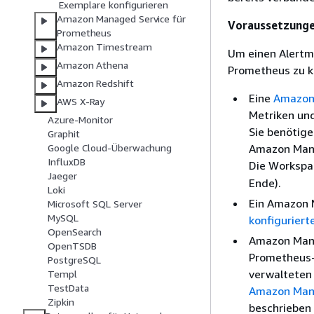
Exemplare konfigurieren
Amazon Managed Service für
Voraussetzung
Prometheus
Amazon Timestream
Um einen Alertm
Amazon Athena
Prometheus zu k
Amazon Redshift
Eine
Amazon 
AWS X-Ray
Metriken un
Azure-Monitor
Sie benötige
Graphit
Amazon Mana
Google Cloud-Überwachung
InfluxDB
Die Workspa
Jaeger
Ende).
Loki
Ein Amazon 
Microsoft SQL Server
MySQL
konfiguriert
OpenSearch
Amazon Mana
OpenTSDB
Prometheus-
PostgreSQL
verwalteten 
Templ
TestData
Amazon Mana
Zipkin
beschrieben 