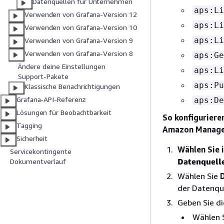
Datenquellen für Unternehmen
aps:Li
Verwenden von Grafana-Version 12
aps:Li
Verwenden von Grafana-Version 10
aps:Li
Verwenden von Grafana-Version 9
Verwenden von Grafana-Version 8
aps:Ge
Ändere deine Einstellungen
aps:Li
Support-Pakete
aps:Pu
Klassische Benachrichtigungen
Grafana-API-Referenz
aps:De
Lösungen für Beobachtbarkeit
So konfiguriere
Tagging
Amazon Managed
Sicherheit
Wählen Sie 
Servicekontingente
Datenquell
Dokumentverlauf
Wählen Sie
der Datenqu
Geben Sie di
Wählen S