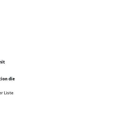
mit
tion die
r Liste