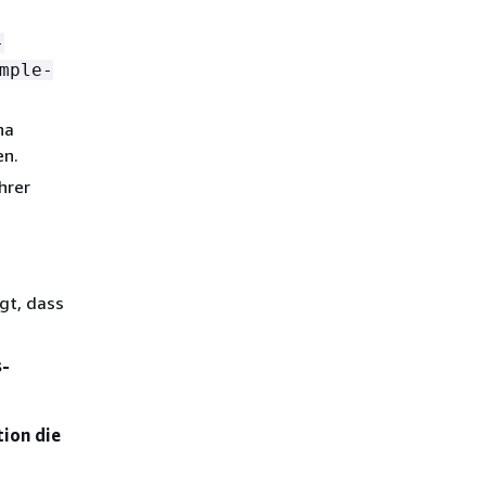
-
mple-
na
en.
hrer
gt, dass
s-
tion die