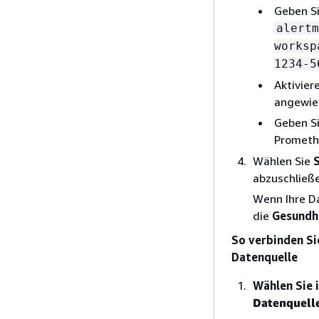
Geben S
alertm
worksp
1234-5
Aktivier
angewie
Geben S
Promethe
Wählen Sie
abzuschließ
Wenn Ihre Da
die
Gesundh
So verbinden Si
Datenquelle
Wählen Sie 
Datenquell