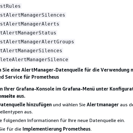
stRules
stAlertManagerSilences
stAlertManagerAlerts
tAlertManagerStatus
stAlertManagerAlertGroups
tAlertManagerSilences
leteAlertManagerSilence
n Sie eine AlertManager-Datenquelle für die Verwendung 
 Service für Prometheus
in Ihrer Grafana-Konsole im Grafana-Menü unter Konfigura
enseite
aus.
Datenquelle hinzufügen
und wählen Sie
Alertmanager
aus de
ellentypen aus.
e folgenden Informationen für Ihre neue Datenquelle ein.
ie für die
Implementierung
Prometheus
.