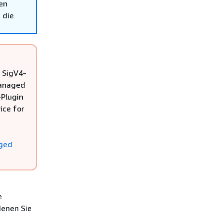
en
 die
 SigV4-
Managed
-Plugin
ice for
aged
e
denen Sie