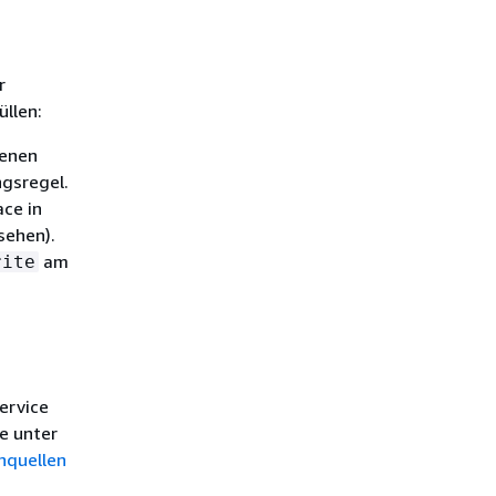
r
llen:
enen
gsregel.
ace in
sehen).
am
rite
ervice
e unter
nquellen