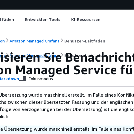
itfäden
Entwickler-Tools
KI-Ressourcen
ion
Amazon Managed Grafana
Benutzer-Leitfaden
lisieren Sie Benachric
ion
Amazon Managed Grafana
Benutzer-Leitfaden
n Managed Service fü
arkdown
Fokusmodus
Übersetzung wurde maschinell erstellt. Im Falle eines Konflik
chs zwischen dieser übersetzten Fassung und der englischen
infolge von Verzögerungen bei der Übersetzung) ist die englis
ich.
e Übersetzung wurde maschinell erstellt. Im Falle eines Konfl