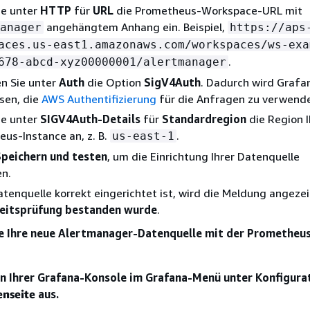
ie unter
HTTP
für
URL
die Prometheus-Workspace-URL mit
angehängtem Anhang ein. Beispiel,
anager
https://aps
aces.us-east1.amazonaws.com/workspaces/ws-exa
.
678-abcd-xyz00000001/alertmanager
en Sie unter
Auth
die Option
SigV4Auth
. Dadurch wird Grafa
sen, die
AWS Authentifizierung
für die Anfragen zu verwend
ie unter
SIGV4Auth-Details
für
Standardregion
die Region I
us-Instance an, z. B.
.
us-east-1
Speichern und testen
, um die Einrichtung Ihrer Datenquelle
en.
tenquelle korrekt eingerichtet ist, wird die Meldung angezei
eitsprüfung bestanden wurde
.
e Ihre neue Alertmanager-Datenquelle mit der Prometheu
in Ihrer Grafana-Konsole im Grafana-Menü unter Konfigura
enseite
aus.