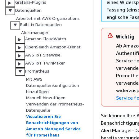
eines Widersp
Grafana-Plugins
Fassung (einsc
Datenquellen
englische Fas
Arbeitet mit AWS Organizations
Built-in Datenquellen
Alertmanager
Wichtig
Amazon CloudWatch
Ab Amazon
OpenSearch Amazon-Dienst
Authentif
AWS IoT SiteWise
Service f
AWS IoT TwinMaker
verwendet
Prometheus
Prometheu
Mit AWS
verwenden
Datenquellenkonfiguration
widerzusp
hinzufügen
Service f
Manuell hinzufügen
Verwenden der Prometheus-
Datenquelle
Sie können Ihre
Visualisieren Sie
Benachrichtigun
Benachrichtigungen von
Amazon Managed Service
AlertManager-Da
für Prometheus
bereits verbunde