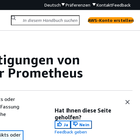
Deutsch
Präferenzen
Kontakt
Feedback
AWS-Konto erstellen
htigungen von
r Prometheus
ts oder
 Fassung
Hat Ihnen diese Seite
che
geholfen?
Ja
Nein
Feedback geben
ikts oder