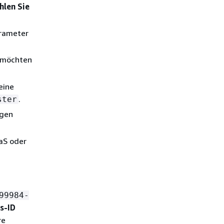
hlen Sie
arameter
 möchten
eine
.
ster
igen
aS oder
99984-
s-ID
re