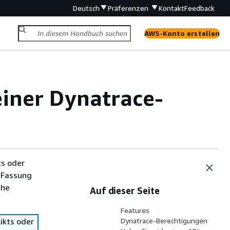
Deutsch
Präferenzen
Kontakt
Feedback
AWS-Konto erstellen
einer Dynatrace-
ts oder
 Fassung
che
Auf dieser Seite
Features
ikts oder
Dynatrace-Berechtigungen