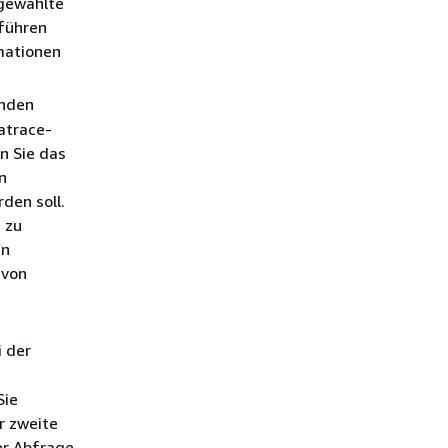
sgewählte
führen
mationen
enden
natrace-
n Sie das
n
den soll.
 zu
en
 von
i der
Sie
r zweite
rer Abfrage