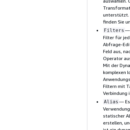
auswählen. 
Transformat
unterstützt
finden Sie u
— 
Filters
Filter für j
Abfrage-Edi
Feld aus, na
Operator aus
Mit der Dyna
komplexen l
Anwendungsfä
Filtern mit
Verbindung i
— Es
Alias
Verwendung 
statischer Al
erstellen, u
ist ein dynam