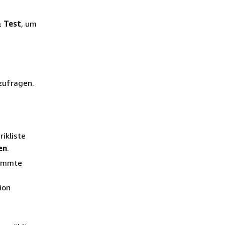
 Test
, um
zufragen.
ikliste
en
.
timmte
ion