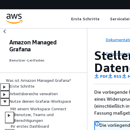
Erste Schritte
Servicele
Dokumentat
Amazon Managed
Grafana
Stelle
Dokumentat
Benutzer-Leitfaden
Daten
PDF
RSS
M
Was ist Amazon Managed Grafana?
Erste Schritte
Die vorliegende 
Arbeitsbereiche verwalten
eines Widerspru
Nutze deinen Grafana-Workspace
(einschließlich 
Mit einem Workspace Connect
Fassung maßgebl
Benutzer, Teams und
Berechtigungen
Die vorliegend
Ihr erstes Dashboard