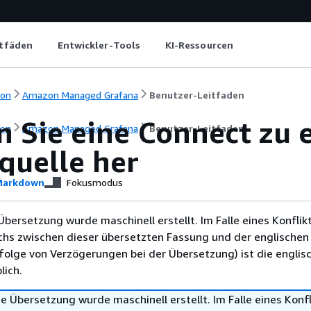
itfäden
Entwickler-Tools
KI-Ressourcen
ion
Amazon Managed Grafana
Benutzer-Leitfaden
n Sie eine Connect zu 
ion
Amazon Managed Grafana
Benutzer-Leitfaden
quelle her
arkdown
Fokusmodus
Übersetzung wurde maschinell erstellt. Im Falle eines Konflik
chs zwischen dieser übersetzten Fassung und der englischen
infolge von Verzögerungen bei der Übersetzung) ist die englis
ich.
e Übersetzung wurde maschinell erstellt. Im Falle eines Konfl