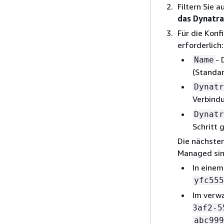
Filtern Sie a
das Dynatra
Für die Konf
erforderlich:
- 
Name
(Standar
Dynatr
Verbindu
Dynatr
Schritt 
Die nächsten
Managed si
In einem
yfc555
Im verw
3af2-5
abc999