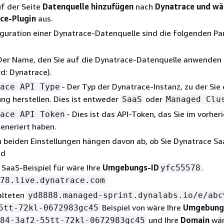
uf der Seite
Datenquelle hinzufügen
nach
Dynatrace und wä
ce-Plugin
aus.
iguration einer Dynatrace-Datenquelle sind die folgenden P
Der Name, den Sie auf die Dynatrace-Datenquelle anwenden
d: Dynatrace).
- Der Typ der Dynatrace-Instanz, zu der Sie 
ace API Type
ng herstellen. Dies ist entweder
oder
SaaS
Managed Clu
- Dies ist das API-Token, das Sie im vorher
ace API Token
generiert haben.
 beiden Einstellungen hängen davon ab, ob Sie Dynatrace Sa
nd
 SaaS-Beispiel für wäre Ihre
Umgebungs-ID
.
yfc55578
78.live.dynatrace.com
alteten
yd8888.managed-sprint.dynalabs.io/e/abc
Beispiel von wäre Ihre
Umgebung
5tt-72kl-0672983gc45
und Ihre
Domain
wä
84-3af2-55tt-72kl-0672983gc45