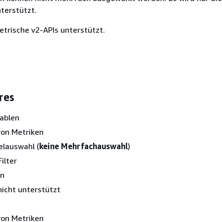
terstützt.
trische v2-APIs unterstützt.
res
iablen
on Metriken
elauswahl (
keine Mehrfachauswahl
)
ilter
n
nicht unterstützt
on Metriken