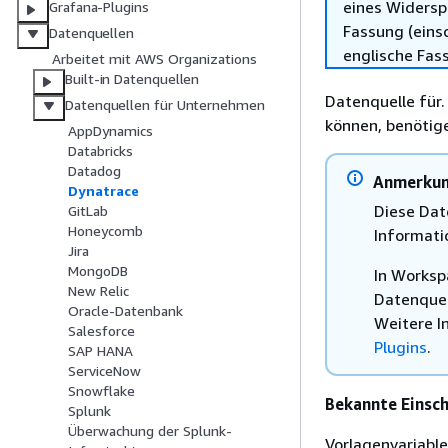
eines Widersp
Grafana-Plugins
Fassung (einsc
Datenquellen
englische Fas
Arbeitet mit AWS Organizations
Built-in Datenquellen
Datenquelle für
Datenquellen für Unternehmen
können, benötig
AppDynamics
Databricks
Datadog
Anmerku
Dynatrace
Diese Dat
GitLab
Honeycomb
Informati
Jira
MongoDB
In Worksp
New Relic
Datenquel
Oracle-Datenbank
Weitere I
Salesforce
Plugins
.
SAP HANA
ServiceNow
Snowflake
Bekannte Einsc
Splunk
Überwachung der Splunk-
Vorlagenvariabl