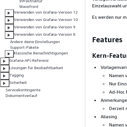
Infrastruktur
Einzelauswahl un
Wavefront
Verwenden von Grafana-Version 12
Es werden nur me
Verwenden von Grafana-Version 10
Verwenden von Grafana-Version 9
Verwenden von Grafana-Version 8
Features
Ändere deine Einstellungen
Support-Pakete
Klassische Benachrichtigungen
Kern-Featu
Grafana-API-Referenz
Vorlagenvar
Lösungen für Beobachtbarkeit
Namen v
Tagging
Sicherheit
Nur Einz
Servicekontingente
Ad-Hoc F
Dokumentverlauf
Anmerkunge
Derzeit 
Aliasing
Namen v