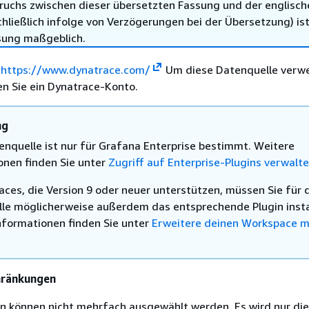
ruchs zwischen dieser übersetzten Fassung und der englisch
hließlich infolge von Verzögerungen bei der Übersetzung) ist
sung maßgeblich.
.
https://www.dynatrace.com/
Um diese Datenquelle verw
en Sie ein Dynatrace-Konto.
ng
enquelle ist nur für Grafana Enterprise bestimmt. Weitere
onen finden Sie unter
Zugriff auf Enterprise-Plugins verwalt
aces, die Version 9 oder neuer unterstützen, müssen Sie für 
le möglicherweise außerdem das entsprechende Plugin instal
nformationen finden Sie unter
Erweitere deinen Workspace m
hränkungen
en können nicht mehrfach ausgewählt werden. Es wird nur die