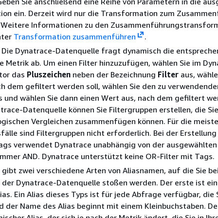
Geben Sie anschließend eine Reihe von Parametern in die au
ion ein. Derzeit wird nur die Transformation zum Zusammen
. Weitere Informationen zu den Zusammenführungstransfor
nter
Transformation zusammenführen
.
Die Dynatrace-Datenquelle fragt dynamisch die entsprech
ede Metrik ab. Um einen Filter hinzuzufügen, wählen Sie im Dy
tor das
Pluszeichen
neben der Bezeichnung
Filter
aus, wähle
ch dem gefiltert werden soll, wählen Sie den zu verwendende
 und wählen Sie dann einen Wert aus, nach dem gefiltert wer
trace-Datenquelle können Sie Filtergruppen erstellen, die Sie
ogischen Vergleichen zusammenfügen können. Für die meist
lle sind Filtergruppen nicht erforderlich. Bei der Erstellung
 Tags verwendet Dynatrace unabhängig von der ausgewählten
mmer AND. Dynatrace unterstützt keine OR-Filter mit Tags.
 gibt zwei verschiedene Arten von Aliasnamen, auf die Sie be
der Dynatrace-Datenquelle stoßen werden. Der erste ist ein
ias. Ein Alias dieses Typs ist für jede Abfrage verfügbar, die 
nd der Name des Alias beginnt mit einem Kleinbuchstaben. De
ischer Alias, der sich je nach der Metrik ändert, die Sie in Ih