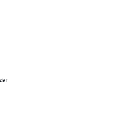
 der
-