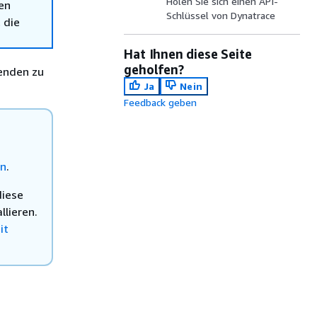
Holen Sie sich einen API-
en
Schlüssel von Dynatrace
 die
Hat Ihnen diese Seite
geholfen?
enden zu
Ja
Nein
Feedback geben
en
.
diese
lieren.
it