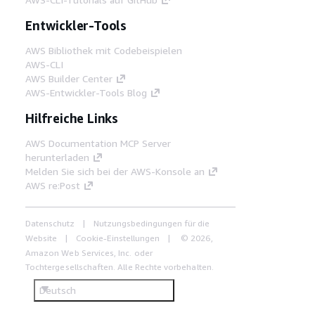
Entwickler-Tools
AWS Bibliothek mit Codebeispielen
AWS-CLI
AWS Builder Center
AWS-Entwickler-Tools Blog
Hilfreiche Links
AWS Documentation MCP Server
herunterladen
Melden Sie sich bei der AWS-Konsole an
AWS re:Post
Datenschutz
Nutzungsbedingungen für die
Website
Cookie-Einstellungen
© 2026,
Amazon Web Services, Inc. oder
Tochtergesellschaften. Alle Rechte vorbehalten.
Deutsch