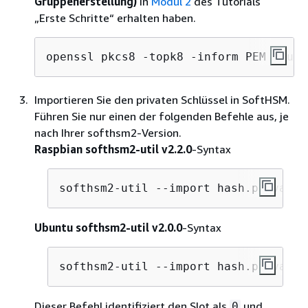
Gruppenerstellung)
in
Modul 2
des Tutorials
„Erste Schritte“ erhalten haben.
openssl pkcs8 -topk8 -inform PEM -outf
Importieren Sie den privaten Schlüssel in SoftHSM.
Führen Sie nur einen der folgenden Befehle aus, je
nach Ihrer softhsm2-Version.
Raspbian softhsm2-util v2.2.0
-Syntax
softhsm2-util --import hash.private.
Ubuntu softhsm2-util v2.0.0
-Syntax
softhsm2-util --import hash.private.
Dieser Befehl identifiziert den Slot als
und
0