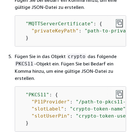
Fügen Sie bei Bedarf ein Komma hinzu, um eine
gültige JSON-Datei zu erstellen.
"MQTTServerCertificate"
: 
{
"privateKeyPath"
: 
"path-to-private
  }
Fügen Sie in das Objekt
das folgende
crypto
-Objekt ein. Fügen Sie bei Bedarf ein
PKCS11
Komma hinzu, um eine gültige JSON-Datei zu
erstellen.
"PKCS11"
: 
{
"P11Provider"
: 
"/path-to-pkcs11-pr
"slotLabel"
: 
"crypto-token-name"
,

"slotUserPin"
: 
"crypto-token-user-
  }