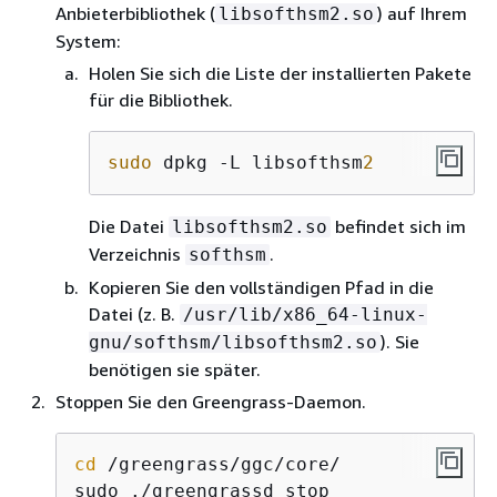
Anbieterbibliothek (
) auf Ihrem
libsofthsm2.so
System:
Holen Sie sich die Liste der installierten Pakete
für die Bibliothek.
sudo
 dpkg -L libsofthsm
2
Die Datei
befindet sich im
libsofthsm2.so
Verzeichnis
.
softhsm
Kopieren Sie den vollständigen Pfad in die
Datei (z. B.
/usr/lib/x86_64-linux-
). Sie
gnu/softhsm/libsofthsm2.so
benötigen sie später.
Stoppen Sie den Greengrass-Daemon.
cd
 /greengrass/ggc/core/

sudo ./greengrassd stop