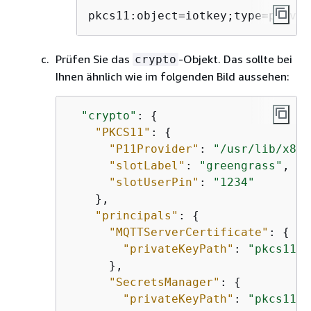
pkcs11:object=iotkey;type=privat
Prüfen Sie das
-Objekt. Das sollte bei
crypto
Ihnen ähnlich wie im folgenden Bild aussehen:
"crypto"
: 
{
"PKCS11"
: 
{
"P11Provider"
: 
"/usr/lib/x86_
"slotLabel"
: 
"greengrass"
,

"slotUserPin"
: 
"1234"
    },

"principals"
: 
{
"MQTTServerCertificate"
: 
{
"privateKeyPath"
: 
"pkcs11:o
      },

"SecretsManager"
: 
{
"privateKeyPath"
: 
"pkcs11:o