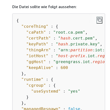
Die Datei sollte wie folgt aussehen:
{
"coreThing"
 : 
{
"caPath"
 : 
"root.ca.pem"
,

"certPath"
 : 
"
hash
.cert.pem"
,

"keyPath"
 : 
"
hash
.private.key"
,

"thingArn"
 : 
"arn:
partition
:iot:
re
"iotHost"
 : 
"
host-prefix
.iot.
regio
"ggHost"
 : 
"greengrass.iot.
region
.
"keepAlive"
 : 
600
  },

"runtime"
 : 
{
"cgroup"
 : 
{
"useSystemd"
 : 
"yes"
    }

  },

"managedRespawn"
 : 
false
,
