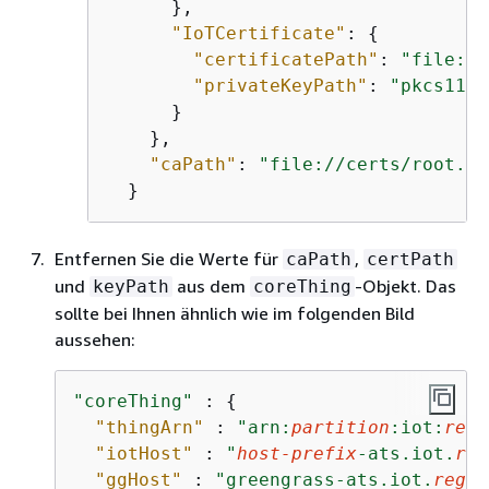
      },

"IoTCertificate"
: 
{
"certificatePath"
: 
"file://
"privateKeyPath"
: 
"pkcs11:o
      }

    },

"caPath"
: 
"file://certs/root.ca
  }
Entfernen Sie die Werte für
,
caPath
certPath
und
aus dem
-Objekt. Das
keyPath
coreThing
sollte bei Ihnen ähnlich wie im folgenden Bild
aussehen:
"coreThing"
 : 
{
"thingArn"
 : 
"arn:
partition
:iot:
regi
"iotHost"
 : 
"
host-prefix
-ats.iot.
reg
"ggHost"
 : 
"greengrass-ats.iot.
regio