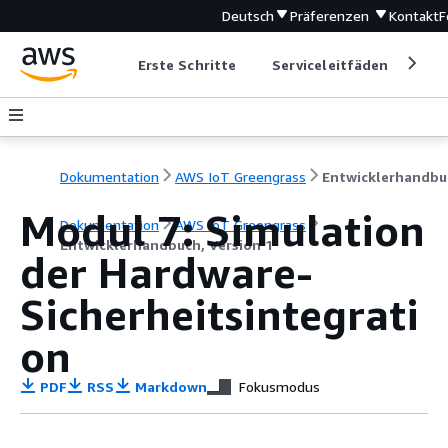
Deutsch
Präferenzen
Kontakt
F
Erste Schritte
Serviceleitfäden
Ent
Dokumentation
AWS IoT Greengrass
Modul 7: Simulation
Dokumentation
AWS IoT Greengrass
Entwicklerhandbuch, Version 1
der Hardware-
Sicherheitsintegrati
on
PDF
RSS
Markdown
Fokusmodus