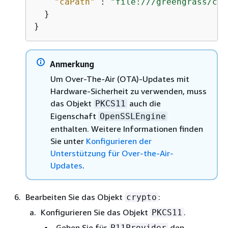
"caPath"
 : 
"file:///greengrass/cer
  }

}
Anmerkung
Um Over-The-Air (OTA)-Updates mit
Hardware-Sicherheit zu verwenden, muss
das Objekt
auch die
PKCS11
Eigenschaft
OpenSSLEngine
enthalten. Weitere Informationen finden
Sie unter
Konfigurieren der
Unterstützung für Over-the-Air-
Updates
.
Bearbeiten Sie das Objekt
:
crypto
Konfigurieren Sie das Objekt
.
PKCS11
Geben Sie für
den
P11Provider