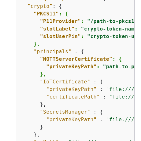
"crypto"
: 
{
"PKCS11"
: 
{
"P11Provider"
: 
"/path-to-pkcs11-
"slotLabel"
: 
"crypto-token-name"
"slotUserPin"
: 
"crypto-token-use
    },
"principals"
 : 
{
"MQTTServerCertificate"
: 
{
"privateKeyPath"
: 
"path-to-pri
      },
"IoTCertificate"
 : 
{
"privateKeyPath"
 : 
"file:///gr
"certificatePath"
 : 
"file:///g
      },

"SecretsManager"
 : 
{
"privateKeyPath"
 : 
"file:///gr
      }

    },    
