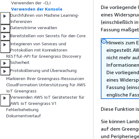
Verwenden der -CLI
Die vorliegende 
Verwenden der Konsole
eines Widerspru
Durchführen von Machine Learning-
Inferenzen
(einschließlich 
Datenströme verwalten
Fassung maßgebl
Bereitstellen von Secrets für den Core
Hinweis zum E
Integrieren von Services und
eingestellt.A
Protokollen mit Konnektoren
RESTful-API für Greengrass Discovery
nicht mehr au
Sicherheit
Informationen
Protokollierung und Überwachung
Die vorliegend
Markieren Ihrer Greengrass-Ressourcen
eines Widersp
CloudFormation Unterstützung für AWS
Fassung (einsc
IoT Greengrass
englische Fas
Verwenden AWS IoT Gerätetester für
AWS IoT Greengrass V1
Diese Funktion i
Fehlerbehebung
Dokumentverlauf
Sie können Lambd
auf dem Greengr
und Peripheriege