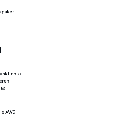
spaket.
d
unktion zu
eren.
ias.
die AWS