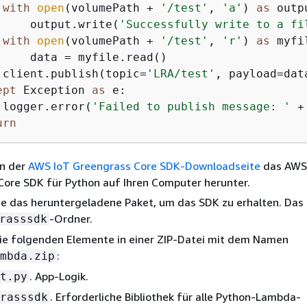
with
open
(volumePath + 
'/test'
, 
'a'
) 
as
 outpu
     output.write(
'Successfully write to a fi
with
open
(volumePath + 
'/test'
, 
'r'
) 
as
 myfil
     data = myfile.read()

 client.publish(topic=
'LRA/test'
, payload=data
ept
 Exception 
as
 e:

 logger.error(
'Failed to publish message: '
 +
urn
on der
AWS IoT Greengrass Core SDK-Downloadseite
das AWS
Core SDK für Python auf Ihren Computer herunter.
e das heruntergeladene Paket, um das SDK zu erhalten. Das 
-Ordner.
rasssdk
die folgenden Elemente in einer ZIP-Datei mit dem Namen
:
mbda.zip
. App-Logik.
t.py
. Erforderliche Bibliothek für alle Python-Lambda-
rasssdk