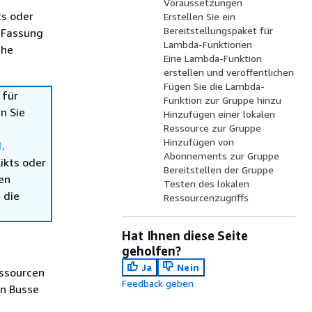
Voraussetzungen
ts oder
Erstellen Sie ein
Bereitstellungspaket für
 Fassung
Lambda-Funktionen
che
Eine Lambda-Funktion
erstellen und veröffentlichen
Fügen Sie die Lambda-
 für
Funktion zur Gruppe hinzu
n Sie
Hinzufügen einer lokalen
Ressource zur Gruppe
Hinzufügen von
1
.
Abonnements zur Gruppe
ikts oder
Bereitstellen der Gruppe
en
Testen des lokalen
 die
Ressourcenzugriffs
Hat Ihnen diese Seite
geholfen?
Ja
Nein
essourcen
Feedback geben
n Busse