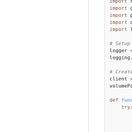
import
import
import
import
import
 
# Setup
logger 
logging
# Creat
client 
volumeP
def
fun
try
:
       
       
       