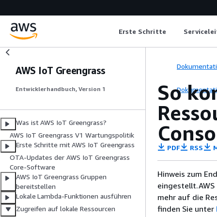
Erste Schritte
Servicele
Dokumentat
AWS IoT Greengrass
So kon
Dokumentat
Entwicklerhandbuch, Version 1
Resso
Was ist AWS IoT Greengrass?
Conso
AWS IoT Greengrass V1 Wartungspolitik
Erste Schritte mit AWS IoT Greengrass
PDF
RSS
M
OTA-Updates der AWS IoT Greengrass
Core-Software
Hinweis zum End
AWS IoT Greengrass Gruppen
eingestellt.AWS 
bereitstellen
Lokale Lambda-Funktionen ausführen
mehr auf die Re
finden Sie unter
Zugreifen auf lokale Ressourcen