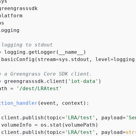
logging

 logging to stdout
= logging.getLogger(__name__)

.basicConfig(stream=sys.stdout, level=logging.
e a Greengrass Core SDK client.
= greengrasssdk.client(
'iot-data'
)

ath = 
'/dest/LRAtest'
ction_handler
(
event, context
):


 client.publish(topic=
'LRA/test'
, payload=
'Se
 volumeInfo = os.stat(volumePath)

 client.publish(topic=
'LRA/test'
, payload=
str