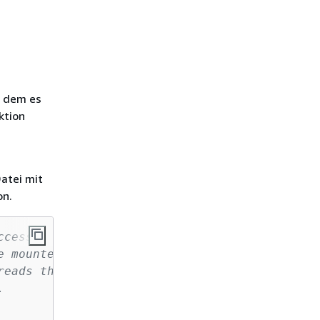
i dem es
ktion
s
atei mit
on.
ccess.
e mounted inside
reads the file and 
. 