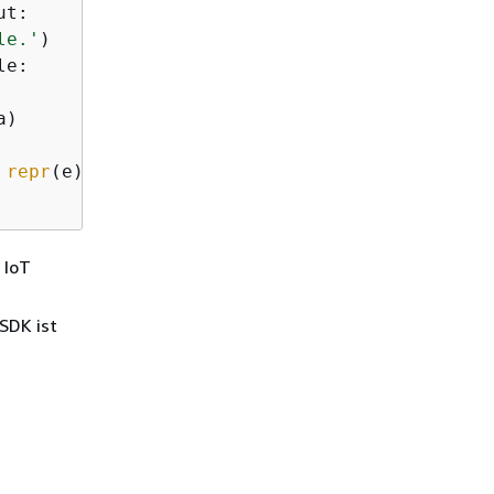
t:

le.'
)

e:

)

 
repr
(e))

 IoT
SDK ist