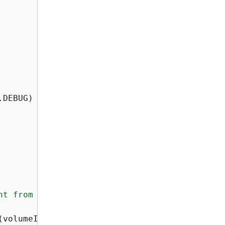
DEBUG)

nt from AWS IoT Greengrass Core.'
)

(volumeInfo))
