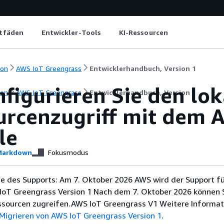
itfäden
Entwickler-Tools
KI-Ressourcen
ion
AWS IoT Greengrass
Entwicklerhandbuch, Version 1
figurieren Sie den lo
ion
AWS IoT Greengrass
Entwicklerhandbuch, Version 1
urcenzugriff mit dem
le
arkdown
Fokusmodus
e des Supports: Am 7. Oktober 2026 AWS wird der Support f
IoT Greengrass Version 1 Nach dem 7. Oktober 2026 können S
ssourcen zugreifen.AWS IoT Greengrass V1 Weitere Informa
Migrieren von AWS IoT Greengrass Version 1
.