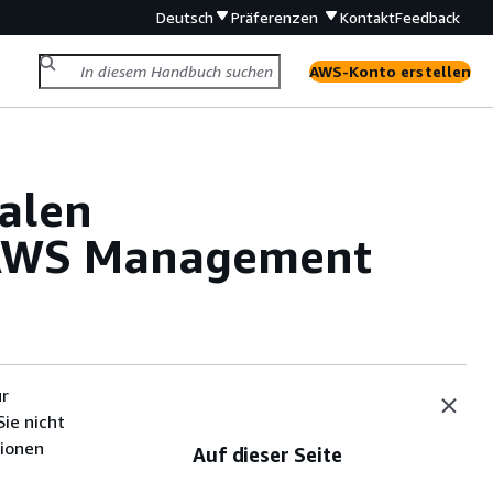
Deutsch
Präferenzen
Kontakt
Feedback
AWS-Konto erstellen
kalen
 AWS Management
ür
ie nicht
tionen
Auf dieser Seite