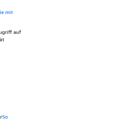
ie mit
griff auf
ät
r
So