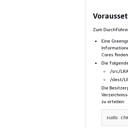
Vorausse
Zum Durchführen
Eine Greengr
Information
Cores finden
Die folgend
/src/LR
/dest/L
Die Besitzer
Verzeichnis
zu erteilen:
sudo ch