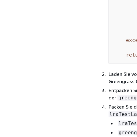
       
       
       
exc
       
ret
Laden Sie v
Greengrass 
Entpacken Si
der
greeng
Packen Sie 
lraTestLa
lraTes
greeng