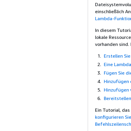
Dateisystemvolu
einschließlich 
Lambda-Funktion
In diesem Tutor
lokale Ressourc
vorhanden sind. 
Erstellen Si
Eine Lambda-
Fügen Sie d
Hinzufügen e
Hinzufügen 
Bereitstelle
Ein Tutorial, da
konfigurieren S
Befehlszeilensch