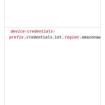
device-credentials-
prefix
.credentials.iot.
region
.amazonaws