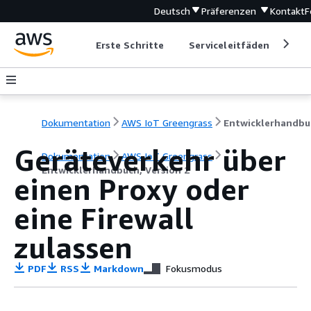
Deutsch
Präferenzen
Kontakt
F
Erste Schritte
Serviceleitfäden
Ent
Dokumentation
AWS IoT Greengrass
Geräteverkehr über
Dokumentation
AWS IoT Greengrass
Entwicklerhandbuch, Version 2
einen Proxy oder
eine Firewall
zulassen
PDF
RSS
Markdown
Fokusmodus