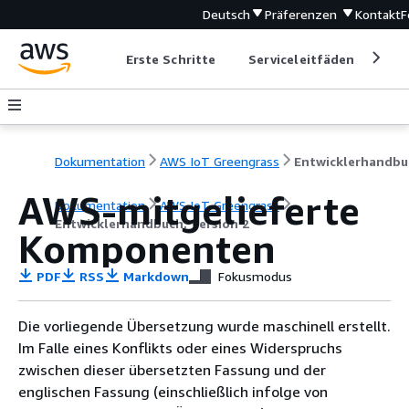
Deutsch
Präferenzen
Kontakt
F
Erste Schritte
Serviceleitfäden
Ent
Dokumentation
AWS IoT Greengrass
AWS-mitgelieferte
Dokumentation
AWS IoT Greengrass
Entwicklerhandbuch, Version 2
Komponenten
PDF
RSS
Markdown
Fokusmodus
Die vorliegende Übersetzung wurde maschinell erstellt.
Im Falle eines Konflikts oder eines Widerspruchs
zwischen dieser übersetzten Fassung und der
englischen Fassung (einschließlich infolge von