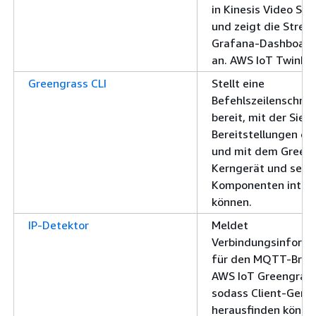
in Kinesis Video St
und zeigt die Strea
Grafana-Dashboard
an. AWS IoT TwinMa
Greengrass CLI
Stellt eine
Befehlszeilenschnitt
bereit, mit der Sie l
Bereitstellungen ers
und mit dem Green
Kerngerät und sein
Komponenten inter
können.
IP-Detektor
Meldet
Verbindungsinform
für den MQTT-Brok
AWS IoT Greengrass
sodass Client-Gerä
herausfinden könne