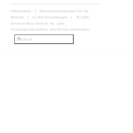
Datenschutz
Nutzungsbedingungen für die
Website
Cookie-Einstellungen
© 2026,
Amazon Web Services, Inc. oder
Tochtergesellschaften. Alle Rechte vorbehalten.
Deutsch