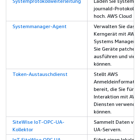
Systemprotokollweiterleitung
Laden Sie systemd-
journald-Protokolle 
hoch. AWS Cloud
Systemmanager-Agent
Verwalten Sie das
Kerngerät mit AWS
Systems Manager, 
Sie Geräte patchen,
ausführen und viel
können.
Token-Austauschdienst
Stellt AWS
Anmeldeinformatio
bereit, die Sie für d
Interaktion mit AWS
Diensten verwende
können.
SiteWise IoT-OPC-UA-
Sammelt Daten von
Kollektor
UA-Servern.
IoT SiteWise OPC UA-
Führt einen lokalen