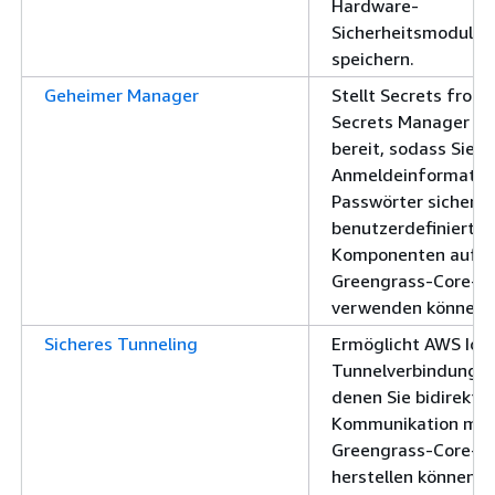
Hardware-
Sicherheitsmodul (
speichern.
Geheimer Manager
Stellt Secrets from
Secrets Manager Se
bereit, sodass Sie
Anmeldeinformatio
Passwörter sicher in
benutzerdefinierten
Komponenten auf 
Greengrass-Core-G
verwenden können.
Sicheres Tunneling
Ermöglicht AWS IoT 
Tunnelverbindungen
denen Sie bidirektio
Kommunikation mit
Greengrass-Core-G
herstellen können, d