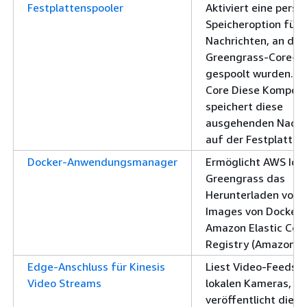
Festplattenspooler
Aktiviert eine persi
Speicheroption für
Nachrichten, an die
Greengrass-Core-G
gespoolt wurden. A
Core Diese Kompon
speichert diese
ausgehenden Nachr
auf der Festplatte.
Docker-Anwendungsmanager
Ermöglicht AWS IoT
Greengrass das
Herunterladen von 
Images von Docker 
Amazon Elastic Con
Registry (Amazon E
Edge-Anschluss für Kinesis
Liest Video-Feeds v
Video Streams
lokalen Kameras,
veröffentlicht die 