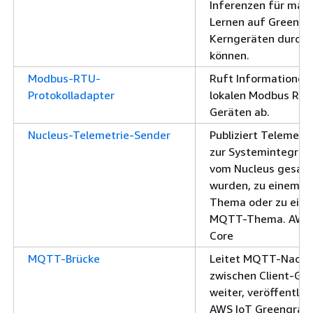
Inferenzen für masc
Lernen auf Greengr
Kerngeräten durchf
können.
Modbus-RTU-
Ruft Informationen
Protokolladapter
lokalen Modbus RT
Geräten ab.
Nucleus-Telemetrie-Sender
Publiziert Telemetr
zur Systemintegrität
vom Nucleus gesam
wurden, zu einem lo
Thema oder zu ein
MQTT-Thema. AWS 
Core
MQTT-Brücke
Leitet MQTT-Nachr
zwischen Client-Ge
weiter, veröffentlich
AWS IoT Greengrass