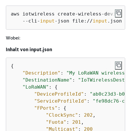
aws iotwireless create-wireless-device \

    --cli-
input
-json file://
input
.json
Wobei:
Inhalt von input.json
{
"Description"
: 
"My LoRaWAN wireless d
"DestinationName"
: 
"IoTWirelessDestin
"LoRaWAN"
: 
{
"DeviceProfileId"
: 
"ab0c23d3-b001
"ServiceProfileId"
: 
"fe98dc76-cd1
"FPorts"
: 
{
"ClockSync"
: 
202
,

"Fuota"
: 
201
,

"Multicast"
: 
200