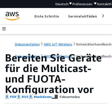
Deutsch
Präferenzen
Kontakt
F
Erste Schritte
Serviceleitfäden
Ent
Dokumentation
AWS IoT Wireless
Entwicklerhandbuch
Bereiten Sie Geräte
Dokumentation
AWS IoT Wireless
Entwicklerhandbuch
für die Multicast-
und FUOTA-
Konfiguration vor
PDF
RSS
Markdown
Fokusmodus