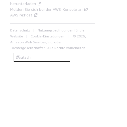
herunterladen
Melden Sie sich bei der AWS-Konsole an
AWS re:Post
Datenschutz
Nutzungsbedingungen für die
Website
Cookie-Einstellungen
© 2026,
Amazon Web Services, Inc. oder
Tochtergesellschaften. Alle Rechte vorbehalten.
Deutsch