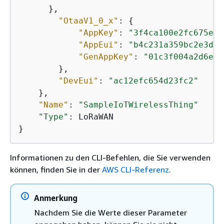
      },

"OtaaV1_0_x"
: 
{
"AppKey"
: 
"3f4ca100e2fc675ea1
"AppEui"
: 
"b4c231a359bc2e3d"
,

"GenAppKey"
: 
"01c3f004a2d6eff
        },

"DevEui"
: 
"ac12efc654d23fc2"
    },

"Name"
: 
"SampleIoTWirelessThing"
"Type"
: LoRaWAN

}
Informationen zu den CLI-Befehlen, die Sie verwenden
können, finden Sie in der
AWS CLI-Referenz
.
Anmerkung
Nachdem Sie die Werte dieser Parameter