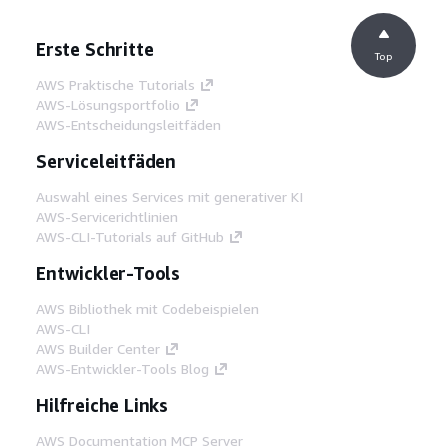
Erste Schritte
Top
AWS Praktische Tutorials
AWS-Lösungsportfolio
AWS-Entscheidungsleitfäden
Serviceleitfäden
Auswahl eines Services mit generativer KI
AWS-Servicerichtlinien
AWS-CLI-Tutorials auf GitHub
Entwickler-Tools
AWS Bibliothek mit Codebeispielen
AWS-CLI
AWS Builder Center
AWS-Entwickler-Tools Blog
Hilfreiche Links
AWS Documentation MCP Server