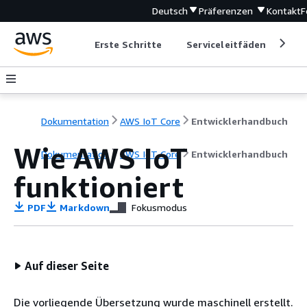
Deutsch
Präferenzen
Kontakt
F
Erste Schritte
Serviceleitfäden
Ent
Dokumentation
AWS IoT Core
Entwicklerhandbuch
Wie AWS IoT
Dokumentation
AWS IoT Core
Entwicklerhandbuch
funktioniert
PDF
Markdown
Fokusmodus
Auf dieser Seite
Die vorliegende Übersetzung wurde maschinell erstellt.