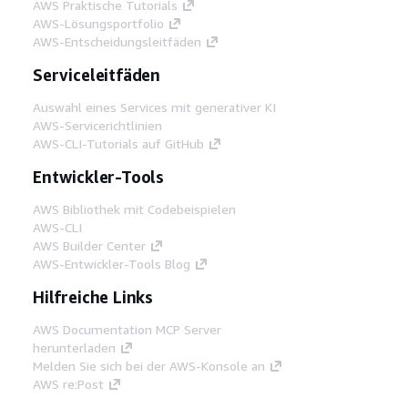
AWS Praktische Tutorials
AWS-Lösungsportfolio
AWS-Entscheidungsleitfäden
Serviceleitfäden
Auswahl eines Services mit generativer KI
AWS-Servicerichtlinien
AWS-CLI-Tutorials auf GitHub
Entwickler-Tools
AWS Bibliothek mit Codebeispielen
AWS-CLI
AWS Builder Center
AWS-Entwickler-Tools Blog
Hilfreiche Links
AWS Documentation MCP Server
herunterladen
Melden Sie sich bei der AWS-Konsole an
AWS re:Post