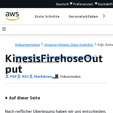
Deutsch
Präferenzen
Kontakt
F
Erste Schritte
Serviceleitfäden
Ent
Dokumentation
Amazon Kinesis Data Analytics
KinesisFirehoseOut
Dokumentation
Amazon Kinesis Data Analytics
SQL Entwicklerhandbuch
put
PDF
RSS
Markdown
Fokusmodus
Auf dieser Seite
Nach reiflicher Überlegung haben wir uns entschieden,