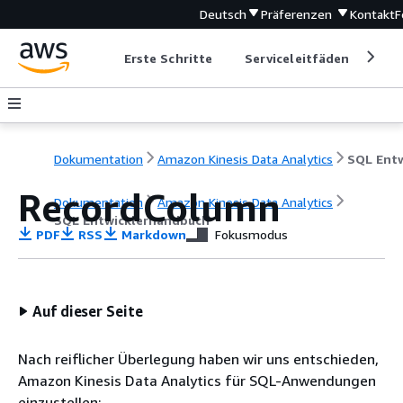
Deutsch
Präferenzen
Kontakt
F
Erste Schritte
Serviceleitfäden
Ent
Dokumentation
Amazon Kinesis Data Analytics
RecordColumn
Dokumentation
Amazon Kinesis Data Analytics
SQL Entwicklerhandbuch
PDF
RSS
Markdown
Fokusmodus
Auf dieser Seite
Nach reiflicher Überlegung haben wir uns entschieden,
Amazon Kinesis Data Analytics für SQL-Anwendungen
einzustellen: