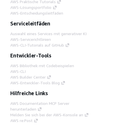
AWS Praktische Tutorials
AWS-Lösungsportfolio
AWS-Entscheidungsleitfäden
Serviceleitfäden
Auswahl eines Services mit generativer KI
AWS-Servicerichtlinien
AWS-CLI-Tutorials auf GitHub
Entwickler-Tools
AWS Bibliothek mit Codebeispielen
AWS-CLI
AWS Builder Center
AWS-Entwickler-Tools Blog
Hilfreiche Links
AWS Documentation MCP Server
herunterladen
Melden Sie sich bei der AWS-Konsole an
AWS re:Post