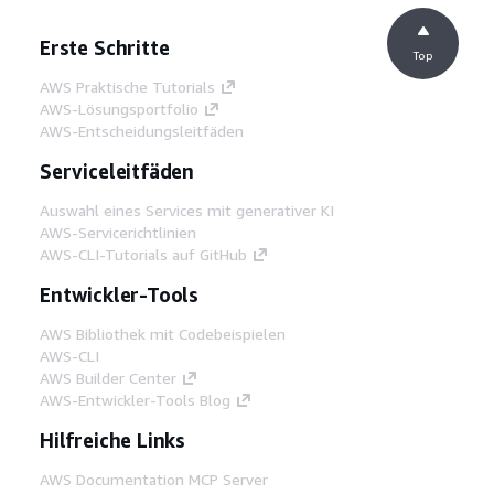
Erste Schritte
Top
AWS Praktische Tutorials
AWS-Lösungsportfolio
AWS-Entscheidungsleitfäden
Serviceleitfäden
Auswahl eines Services mit generativer KI
AWS-Servicerichtlinien
AWS-CLI-Tutorials auf GitHub
Entwickler-Tools
AWS Bibliothek mit Codebeispielen
AWS-CLI
AWS Builder Center
AWS-Entwickler-Tools Blog
Hilfreiche Links
AWS Documentation MCP Server