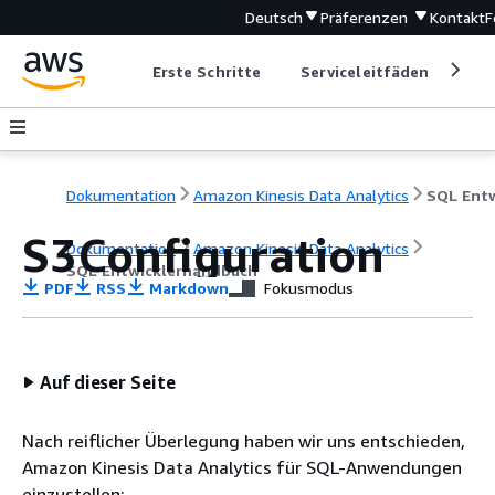
Deutsch
Präferenzen
Kontakt
F
Erste Schritte
Serviceleitfäden
Ent
Dokumentation
Amazon Kinesis Data Analytics
S3Configuration
Dokumentation
Amazon Kinesis Data Analytics
SQL Entwicklerhandbuch
PDF
RSS
Markdown
Fokusmodus
Auf dieser Seite
Nach reiflicher Überlegung haben wir uns entschieden,
Amazon Kinesis Data Analytics für SQL-Anwendungen
einzustellen: