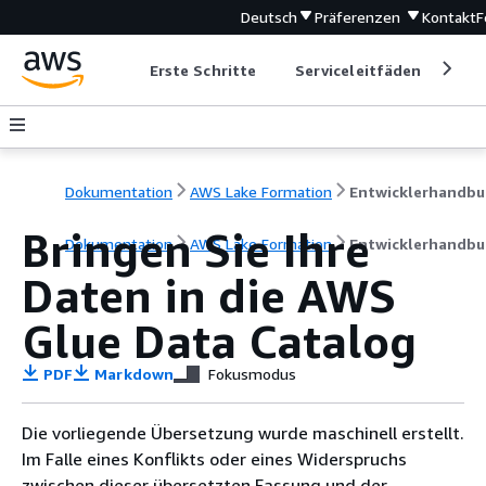
Deutsch
Präferenzen
Kontakt
F
Erste Schritte
Serviceleitfäden
Ent
Dokumentation
AWS Lake Formation
Entwicklerhandbu
Bringen Sie Ihre
Dokumentation
AWS Lake Formation
Entwicklerhandbu
Daten in die AWS
Glue Data Catalog
PDF
Markdown
Fokusmodus
Die vorliegende Übersetzung wurde maschinell erstellt.
Im Falle eines Konflikts oder eines Widerspruchs
zwischen dieser übersetzten Fassung und der