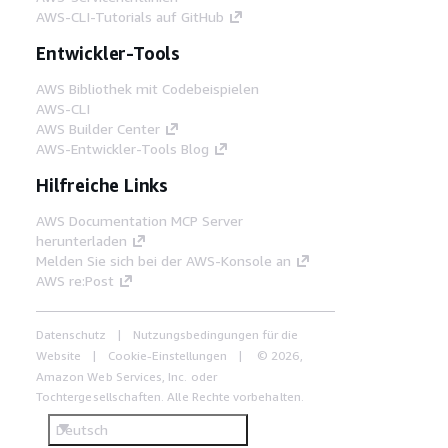
AWS-CLI-Tutorials auf GitHub
Entwickler-Tools
AWS Bibliothek mit Codebeispielen
AWS-CLI
AWS Builder Center
AWS-Entwickler-Tools Blog
Hilfreiche Links
AWS Documentation MCP Server
herunterladen
Melden Sie sich bei der AWS-Konsole an
AWS re:Post
Datenschutz
Nutzungsbedingungen für die
Website
Cookie-Einstellungen
© 2026,
Amazon Web Services, Inc. oder
Tochtergesellschaften. Alle Rechte vorbehalten.
Deutsch