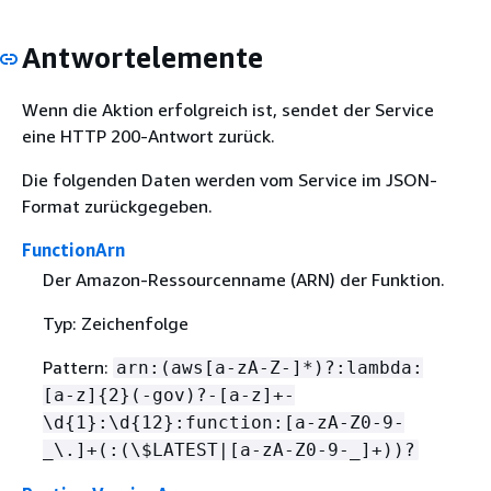
Antwortelemente
Wenn die Aktion erfolgreich ist, sendet der Service
eine HTTP 200-Antwort zurück.
Die folgenden Daten werden vom Service im JSON-
Format zurückgegeben.
FunctionArn
Der Amazon-Ressourcenname (ARN) der Funktion.
Typ: Zeichenfolge
Pattern:
arn:(aws[a-zA-Z-]*)?:lambda:
[a-z]
{
2}(-gov)?-[a-z]+-
\d
{
1}:\d
{
12}:function:[a-zA-Z0-9-
_\.]+(:(\$LATEST|[a-zA-Z0-9-_]+))?