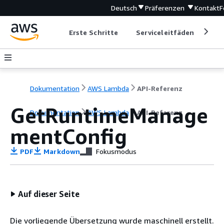
Deutsch
Präferenzen
Kontakt
F
Erste Schritte
Serviceleitfäden
Ent
Dokumentation
AWS Lambda
API-Referenz
GetRuntimeManage
Dokumentation
AWS Lambda
API-Referenz
mentConfig
PDF
Markdown
Fokusmodus
Auf dieser Seite
Die vorliegende Übersetzung wurde maschinell erstellt.