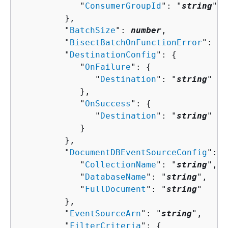
            "
ConsumerGroupId
": "
string
"

         },

         "
BatchSize
": 
number
,

         "
BisectBatchOnFunctionError
": 
bo
         "
DestinationConfig
": 
{
            "
OnFailure
": 
{
               "
Destination
": "
string
"

            },

            "
OnSuccess
": 
{
               "
Destination
": "
string
"

            }

         },

         "
DocumentDBEventSourceConfig
": 
{
            "
CollectionName
": "
string
",

            "
DatabaseName
": "
string
",

            "
FullDocument
": "
string
"

         },

         "
EventSourceArn
": "
string
",

         "
FilterCriteria
": 
{