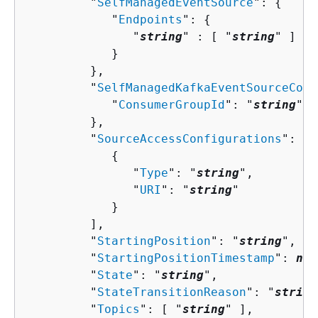
         "
SelfManagedEventSource
": 
{
            "
Endpoints
": 
{
               "
string
" : [ "
string
" ]

            }

         },

         "
SelfManagedKafkaEventSourceConf
            "
ConsumerGroupId
": "
string
"

         },

         "
SourceAccessConfigurations
": [ 

{
               "
Type
": "
string
",

               "
URI
": "
string
"

            }

         ],

         "
StartingPosition
": "
string
",

         "
StartingPositionTimestamp
": 
num
         "
State
": "
string
",

         "
StateTransitionReason
": "
string
         "
Topics
": [ "
string
" ],
