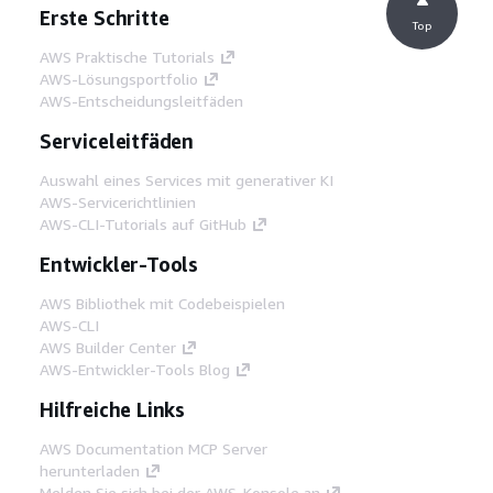
Erste Schritte
Top
AWS Praktische Tutorials
AWS-Lösungsportfolio
AWS-Entscheidungsleitfäden
Serviceleitfäden
Auswahl eines Services mit generativer KI
AWS-Servicerichtlinien
AWS-CLI-Tutorials auf GitHub
Entwickler-Tools
AWS Bibliothek mit Codebeispielen
AWS-CLI
AWS Builder Center
AWS-Entwickler-Tools Blog
Hilfreiche Links
AWS Documentation MCP Server
herunterladen
Melden Sie sich bei der AWS-Konsole an