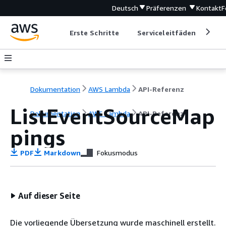
Deutsch
Präferenzen
Kontakt
F
Erste Schritte
Serviceleitfäden
Ent
Dokumentation
AWS Lambda
API-Referenz
ListEventSourceMap
Dokumentation
AWS Lambda
API-Referenz
pings
PDF
Markdown
Fokusmodus
Auf dieser Seite
Die vorliegende Übersetzung wurde maschinell erstellt.