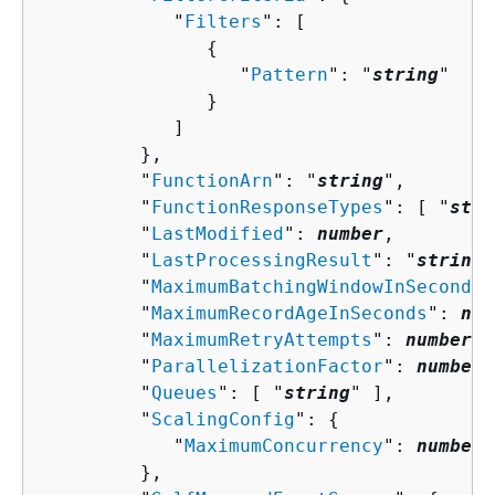
            "
Filters
": [ 

{
                  "
Pattern
": "
string
"

               }

            ]

         },

         "
FunctionArn
": "
string
",

         "
FunctionResponseTypes
": [ "
stri
         "
LastModified
": 
number
,

         "
LastProcessingResult
": "
string
"
         "
MaximumBatchingWindowInSeconds
"
         "
MaximumRecordAgeInSeconds
": 
num
         "
MaximumRetryAttempts
": 
number
,

         "
ParallelizationFactor
": 
number
,

         "
Queues
": [ "
string
" ],

         "
ScalingConfig
": 
{
            "
MaximumConcurrency
": 
number
         },
