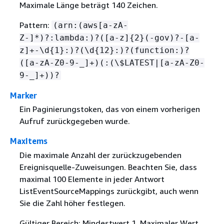
Maximale Länge beträgt 140 Zeichen.
Pattern:
(arn:(aws[a-zA-
Z-]*)?:lambda:)?([a-z]
{
2}(-gov)?-[a-
z]+-\d
{
1}:)?(\d
{
12}:)?(function:)?
([a-zA-Z0-9-_]+)(:(\$LATEST|[a-zA-Z0-
9-_]+))?
Marker
Ein Paginierungstoken, das von einem vorherigen
Aufruf zurückgegeben wurde.
MaxItems
Die maximale Anzahl der zurückzugebenden
Ereignisquelle-Zuweisungen. Beachten Sie, dass
maximal 100 Elemente in jeder Antwort
ListEventSourceMappings zurückgibt, auch wenn
Sie die Zahl höher festlegen.
Gültiger Bereich: Mindestwert 1. Maximaler Wert