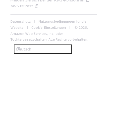
AWS re:Post
Datenschutz
Nutzungsbedingungen für die
Website
Cookie-Einstellungen
© 2026,
Amazon Web Services, Inc. oder
Tochtergesellschaften. Alle Rechte vorbehalten.
Deutsch