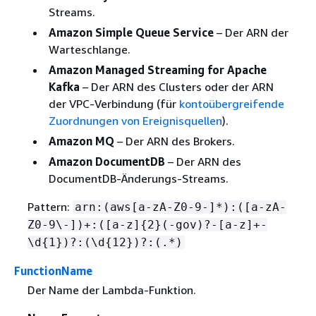
Streams.
Amazon Simple Queue Service
– Der ARN der
Warteschlange.
Amazon Managed Streaming for Apache
Kafka
– Der ARN des Clusters oder der ARN
der VPC-Verbindung (für
kontoübergreifende
Zuordnungen von Ereignisquellen
).
Amazon MQ
– Der ARN des Brokers.
Amazon DocumentDB
– Der ARN des
DocumentDB-Änderungs-Streams.
Pattern:
arn:(aws[a-zA-Z0-9-]*):([a-zA-
Z0-9\-])+:([a-z]
{
2}(-gov)?-[a-z]+-
\d
{
1})?:(\d
{
12})?:(.*)
FunctionName
Der Name der Lambda-Funktion.