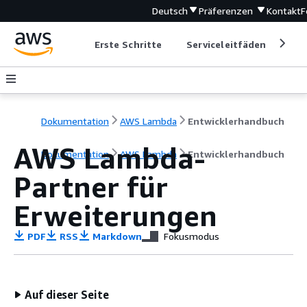
Deutsch
Präferenzen
Kontakt
F
Erste Schritte
Serviceleitfäden
Ent
Dokumentation
AWS Lambda
Entwicklerhandbuch
AWS Lambda-
Dokumentation
AWS Lambda
Entwicklerhandbuch
Partner für
Erweiterungen
PDF
RSS
Markdown
Fokusmodus
Auf dieser Seite