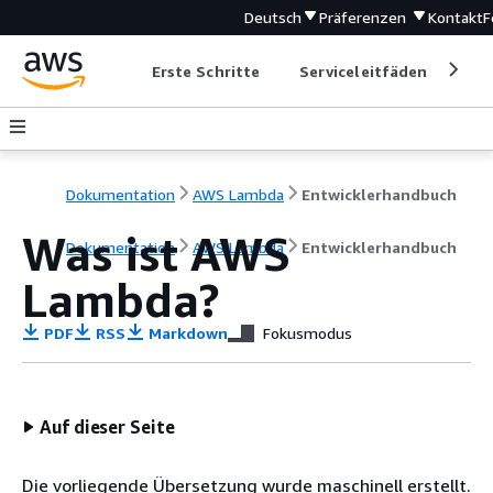
Deutsch
Präferenzen
Kontakt
F
Erste Schritte
Serviceleitfäden
Ent
Dokumentation
AWS Lambda
Entwicklerhandbuch
Was ist AWS
Dokumentation
AWS Lambda
Entwicklerhandbuch
Lambda?
PDF
RSS
Markdown
Fokusmodus
Auf dieser Seite
Die vorliegende Übersetzung wurde maschinell erstellt.