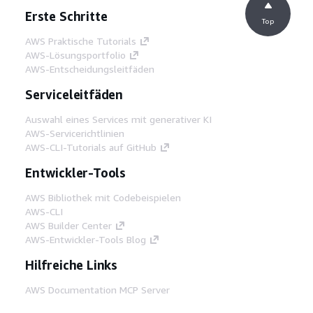
Erste Schritte
Top
AWS Praktische Tutorials
AWS-Lösungsportfolio
AWS-Entscheidungsleitfäden
Serviceleitfäden
Auswahl eines Services mit generativer KI
AWS-Servicerichtlinien
AWS-CLI-Tutorials auf GitHub
Entwickler-Tools
AWS Bibliothek mit Codebeispielen
AWS-CLI
AWS Builder Center
AWS-Entwickler-Tools Blog
Hilfreiche Links
AWS Documentation MCP Server
herunterladen