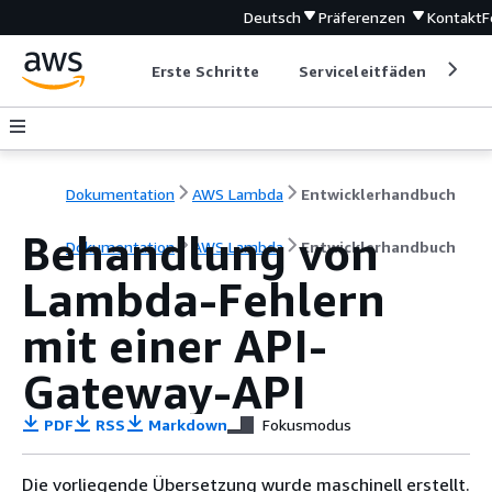
Deutsch
Präferenzen
Kontakt
F
Erste Schritte
Serviceleitfäden
Ent
Dokumentation
AWS Lambda
Entwicklerhandbuch
Behandlung von
Dokumentation
AWS Lambda
Entwicklerhandbuch
Lambda-Fehlern
mit einer API-
Gateway-API
PDF
RSS
Markdown
Fokusmodus
Die vorliegende Übersetzung wurde maschinell erstellt.