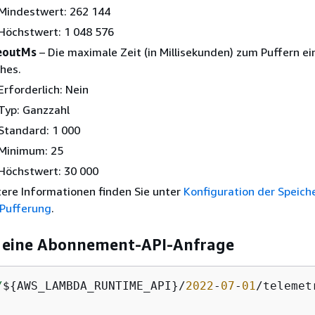
Mindestwert: 262 144
Höchstwert: 1 048 576
eoutMs
– Die maximale Zeit (in Millisekunden) zum Puffern ei
hes.
Erforderlich: Nein
Typ: Ganzzahl
Standard: 1 000
Minimum: 25
Höchstwert: 30 000
ere Informationen finden Sie unter
Konfiguration der Speic
Pufferung
.
ür eine Abonnement-API-Anfrage
/
$
{
AWS_LAMBDA_RUNTIME_API}/
2022
-
07
-
01
/telemet