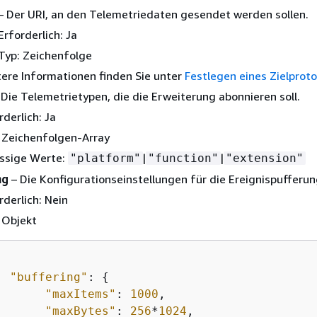
– Der URI, an den Telemetriedaten gesendet werden sollen.
Erforderlich: Ja
Typ: Zeichenfolge
ere Informationen finden Sie unter
Festlegen eines Zielproto
Die Telemetrietypen, die die Erweiterung abonnieren soll.
rderlich: Ja
 Zeichenfolgen-Array
ssige Werte:
|
|
"platform"
"function"
"extension"
ng
– Die Konfigurationseinstellungen für die Ereignispufferun
rderlich: Nein
 Objekt
"buffering"
: 
{
"maxItems"
: 
1000
,

"maxBytes"
: 
256
*
1024
,
