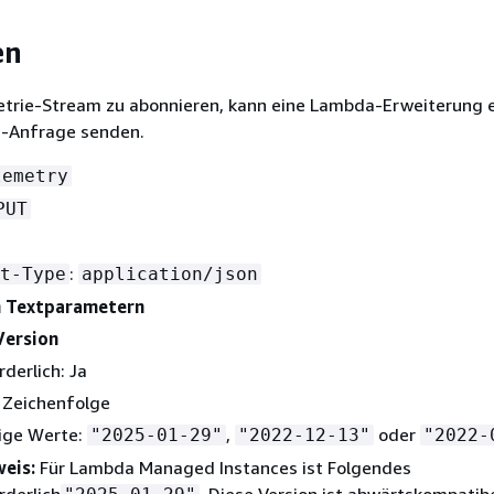
en
trie-Stream zu abonnieren, kann eine Lambda-Erweiterung 
-Anfrage senden.
lemetry
PUT
:
t-Type
application/json
n Textparametern
ersion
rderlich: Ja
 Zeichenfolge
ige Werte:
,
oder
"2025-01-29"
"2022-12-13"
"2022-
eis:
Für Lambda Managed Instances ist Folgendes
rderlich
. Diese Version ist abwärtskompatib