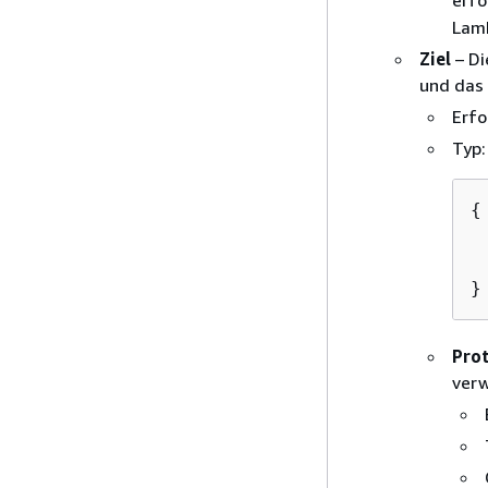
Lamb
Ziel
– Di
und das 
Erfo
Typ:
{
}
Prot
ver