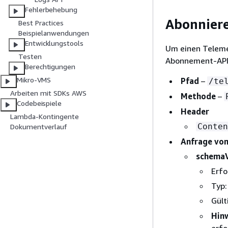
Fehlerbehebung
Abonnier
Best Practices
Beispielanwendungen
Entwicklungstools
Um einen Teleme
Testen
Abonnement-API
Berechtigungen
Mikro-VMS
Pfad
–
/te
Arbeiten mit SDKs AWS
Methode
–
Codebeispiele
Header
Lambda-Kontingente
Conten
Dokumentverlauf
Anfrage vo
schemaV
Erfo
Typ:
Gült
Hinw
erfo