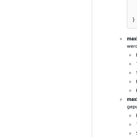
  
}
max
werd
max
gepu