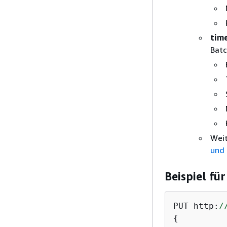
tim
Batc
Weit
und 
Beispiel f
PUT http:
/
{