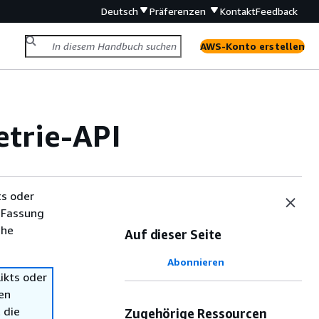
Deutsch
Präferenzen
Kontakt
Feedback
AWS-Konto erstellen
trie-API
ts oder
 Fassung
che
Auf dieser Seite
Abonnieren
ikts oder
en
 die
Zugehörige Ressourcen