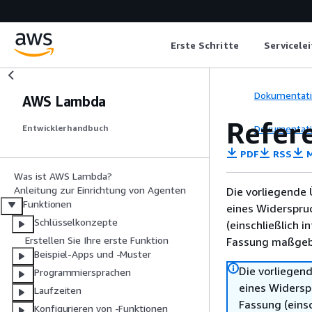
Erste Schritte
Servicele
Dokumentat
AWS Lambda
Refer
Dokumentat
Entwicklerhandbuch
PDF
RSS
M
Was ist AWS Lambda?
Anleitung zur Einrichtung von Agenten
Die vorliegende 
Funktionen
eines Widerspru
Schlüsselkonzepte
(einschließlich 
Erstellen Sie Ihre erste Funktion
Fassung maßgebl
Beispiel-Apps und -Muster
Die vorliegend
Programmiersprachen
eines Widersp
Laufzeiten
Fassung (einsc
Konfigurieren von -Funktionen