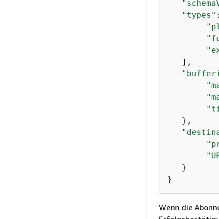
"schema
"types"
"p
"f
"e
   ],

"buffer
"m
"m
"t
   },

"destin
"p
"U
   }

}
Wenn die Abonne
Erfolgsbestätig