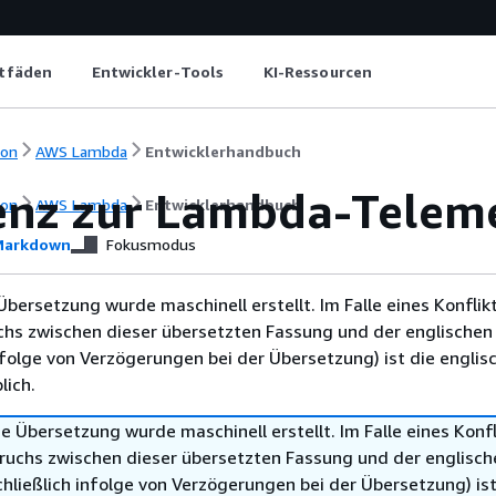
itfäden
Entwickler-Tools
KI-Ressourcen
ion
AWS Lambda
Entwicklerhandbuch
enz zur Lambda-Teleme
ion
AWS Lambda
Entwicklerhandbuch
arkdown
Fokusmodus
Übersetzung wurde maschinell erstellt. Im Falle eines Konflik
chs zwischen dieser übersetzten Fassung und der englischen
infolge von Verzögerungen bei der Übersetzung) ist die englis
ich.
e Übersetzung wurde maschinell erstellt. Im Falle eines Konfl
ruchs zwischen dieser übersetzten Fassung und der englisch
hließlich infolge von Verzögerungen bei der Übersetzung) ist