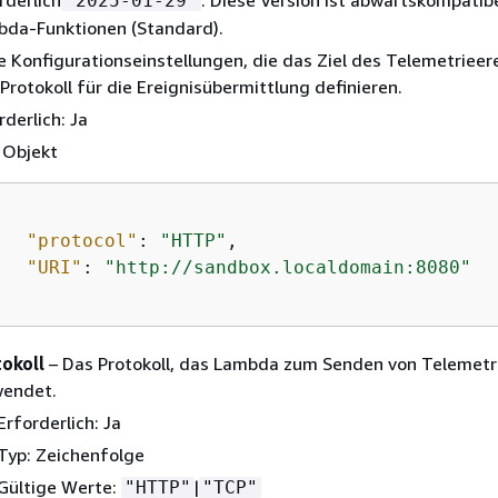
"2025-01-29"
da-Funktionen (Standard).
e Konfigurationseinstellungen, die das Ziel des Telemetrieer
Protokoll für die Ereignisübermittlung definieren.
rderlich: Ja
 Objekt
"protocol"
: 
"HTTP"
,

"URI"
: 
"http://sandbox.localdomain:8080"
okoll
– Das Protokoll, das Lambda zum Senden von Telemetr
wendet.
Erforderlich: Ja
Typ: Zeichenfolge
Gültige Werte:
|
"HTTP"
"TCP"