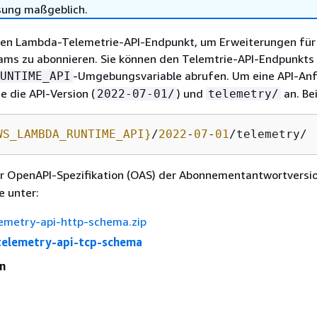
sung maßgeblich.
en Lambda-Telemetrie-API-Endpunkt, um Erweiterungen für
ams zu abonnieren. Sie können den Telemtrie-API-Endpunkts
-Umgebungsvariable abrufen. Um eine API-Anf
UNTIME_API
e die API-Version (
) und
an. Bei
2022-07-01/
telemetry/
WS_LAMBDA_RUNTIME_API}
/
2022
-
07
-
01
/telemetry/
der OpenAPI-Spezifikation (OAS) der Abonnementantwortversi
e unter:
emetry-api-http-schema.zip
telemetry-api-tcp-schema
n