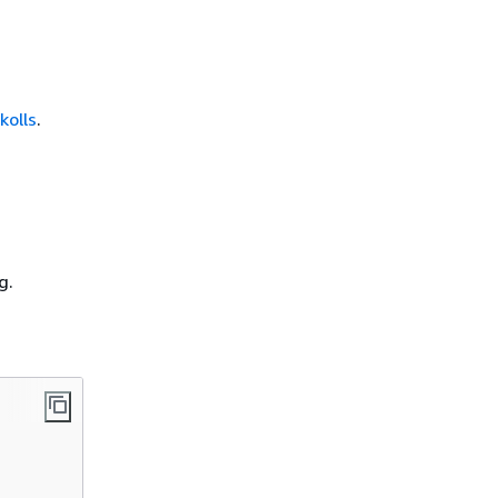
kolls
.
g.