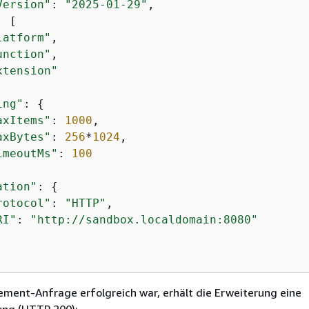
Version"
: 
"2025-01-29"
,

: [

latform"
,

unction"
,

xtension"
ing"
: 
{
axItems"
: 
1000
,

axBytes"
: 
256
*
1024
,

imeoutMs"
: 
100
ation"
: 
{
rotocol"
: 
"HTTP"
,

RI"
: 
"http://sandbox.localdomain:8080"
ment-Anfrage erfolgreich war, erhält die Erweiterung eine
ung (HTTP 200):