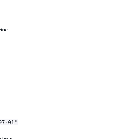
eine
07-01"
el mit