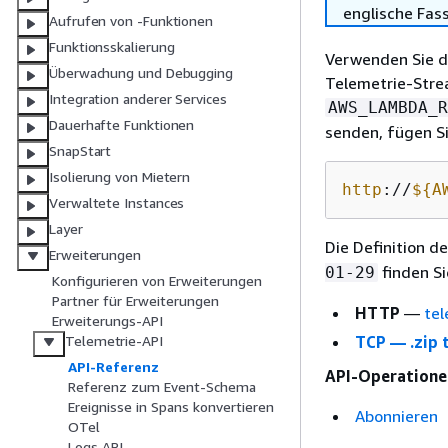
englische Fas
Aufrufen von -Funktionen
Funktionsskalierung
Verwenden Sie d
Überwachung und Debugging
Telemetrie-Stre
Integration anderer Services
AWS_LAMBDA_R
Dauerhafte Funktionen
senden, fügen Si
SnapStart
Isolierung von Mietern
http
://
$
{
A
Verwaltete Instances
Layer
Die Definition 
Erweiterungen
finden Si
01-29
Konfigurieren von Erweiterungen
Partner für Erweiterungen
HTTP
—
tel
Erweiterungs-API
TCP — .zip 
Telemetrie-API
API-Referenz
API-Operatione
Referenz zum Event-Schema
Ereignisse in Spans konvertieren
Abonnieren
OTel
Logs API