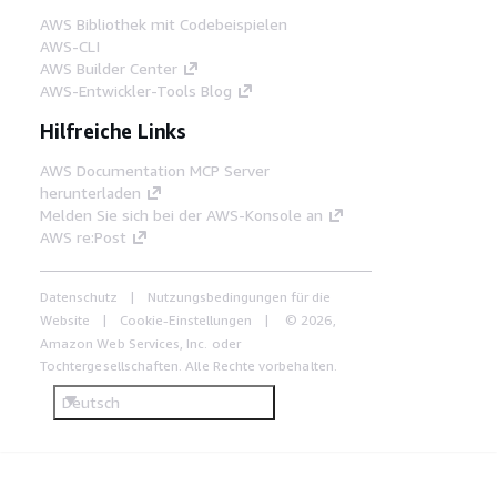
AWS Bibliothek mit Codebeispielen
AWS-CLI
AWS Builder Center
AWS-Entwickler-Tools Blog
Hilfreiche Links
AWS Documentation MCP Server
herunterladen
Melden Sie sich bei der AWS-Konsole an
AWS re:Post
Datenschutz
Nutzungsbedingungen für die
Website
Cookie-Einstellungen
© 2026,
Amazon Web Services, Inc. oder
Tochtergesellschaften. Alle Rechte vorbehalten.
Deutsch