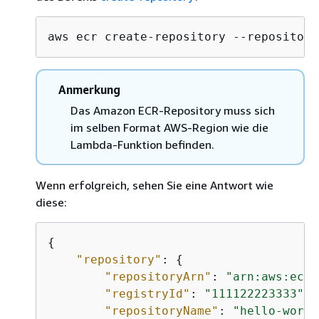
aws ecr create-repository --repository
Anmerkung
Das Amazon ECR-Repository muss sich
im selben Format AWS-Region wie die
Lambda-Funktion befinden.
Wenn erfolgreich, sehen Sie eine Antwort wie
diese:
{
"repository"
: 
{
"repositoryArn"
: 
"arn:aws:ecr:
"registryId"
: 
"111122223333"
,

"repositoryName"
: 
"hello-world