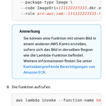
  --package-type Image \

  --code ImageUri=
111122223333
.dkr.ecr
  --role 
arn:aws:iam::111122223333:rol
Anmerkung
Sie können eine Funktion mit einem Bild in
einem anderen AWS Konto erstellen,
sofern sich das Bild in derselben Region
wie die Lambda-Funktion befindet.
Weitere Informationen finden Sie unter
Kontoübergreifende Berechtigungen von
Amazon ECR
.
Die Funktion aufrufen.
aws lambda invoke --function-name 
hell