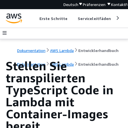
Deutsch
Präferenzen
Kontakt
F
Erste Schritte
Serviceleitfäden
Ent
Dokumentation
AWS Lambda
Entwicklerhandbuch
Stellen Sie
Dokumentation
AWS Lambda
Entwicklerhandbuch
transpilierten
TypeScript Code in
Lambda mit
Container-Images
bereit