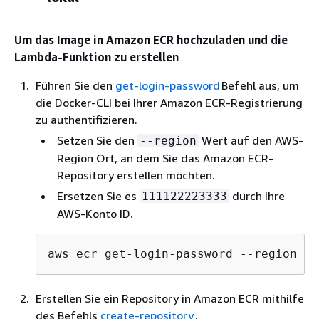
Um das Image in Amazon ECR hochzuladen und die
Lambda-Funktion zu erstellen
Führen Sie den
get-login-password
Befehl aus, um
die Docker-CLI bei Ihrer Amazon ECR-Registrierung
zu authentifizieren.
Setzen Sie den
Wert auf den AWS-
--region
Region Ort, an dem Sie das Amazon ECR-
Repository erstellen möchten.
Ersetzen Sie es
durch Ihre
111122223333
AWS-Konto ID.
aws ecr get-login-password --region 
us
Erstellen Sie ein Repository in Amazon ECR mithilfe
des Befehls
create-repository
.