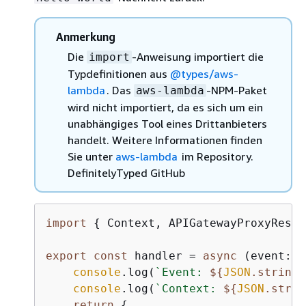
Anmerkung
Die
-Anweisung importiert die
import
Typdefinitionen aus
@types/aws-
lambda
. Das
-NPM-Paket
aws-lambda
wird nicht importiert, da es sich um ein
unabhängiges Tool eines Drittanbieters
handelt. Weitere Informationen finden
Sie unter
aws-lambda
im Repository.
DefinitelyTyped GitHub
import
{
 Context, APIGatewayProxyResul
export
const
 handler = 
async
 (event: A
console
.log(
`Event: 
$
{
JSON
.stringi
console
.log(
`Context: 
$
{
JSON
.strin
return
{