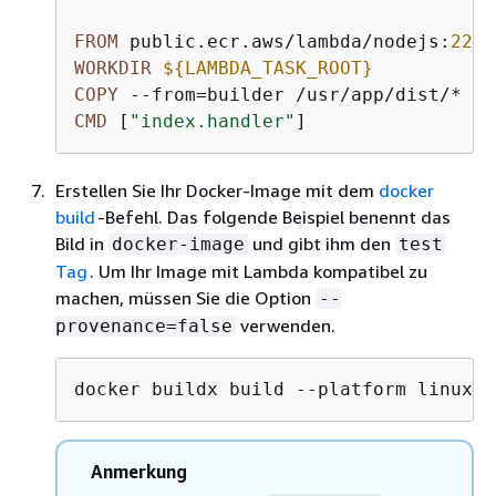
FROM
 public.ecr.aws/lambda/nodejs:
22
WORKDIR
$
{
LAMBDA_TASK_ROOT}
COPY
 --from=builder /usr/app/dist/* ./
CMD
 [
"index.handler"
]
Erstellen Sie Ihr Docker-Image mit dem
docker
build
-Befehl. Das folgende Beispiel benennt das
Bild in
und gibt ihm den
docker-image
test
Tag
. Um Ihr Image mit Lambda kompatibel zu
machen, müssen Sie die Option
--
verwenden.
provenance=false
docker buildx build --platform linux/a
Anmerkung