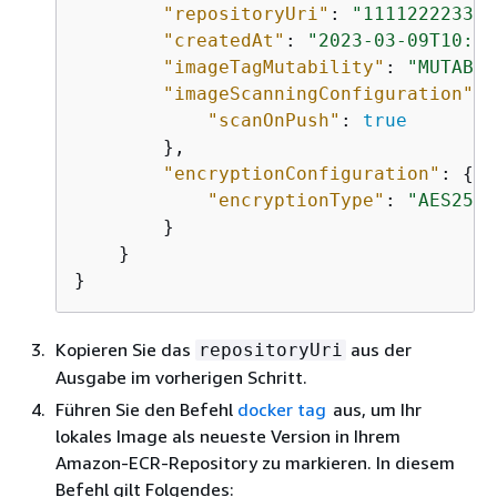
"repositoryUri"
: 
"111122223333
"createdAt"
: 
"2023-03-09T10:39
"imageTagMutability"
: 
"MUTABLE
"imageScanningConfiguration"
: 
"scanOnPush"
: 
true
        },

"encryptionConfiguration"
: 
{
"encryptionType"
: 
"AES256"
        }

    }

}
Kopieren Sie das
aus der
repositoryUri
Ausgabe im vorherigen Schritt.
Führen Sie den Befehl
docker tag
aus, um Ihr
lokales Image als neueste Version in Ihrem
Amazon-ECR-Repository zu markieren. In diesem
Befehl gilt Folgendes: