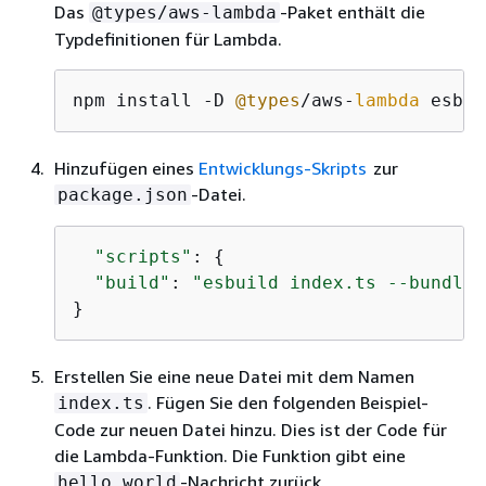
Das
-Paket enthält die
@types/aws-lambda
Typdefinitionen für Lambda.
npm install -D 
@types
/aws-
lambda
 esbui
Hinzufügen eines
Entwicklungs-Skripts
zur
-Datei.
package.json
"scripts"
: 
{
"build"
: 
"esbuild index.ts --bundle 
}
Erstellen Sie eine neue Datei mit dem Namen
. Fügen Sie den folgenden Beispiel-
index.ts
Code zur neuen Datei hinzu. Dies ist der Code für
die Lambda-Funktion. Die Funktion gibt eine
-Nachricht zurück.
hello world