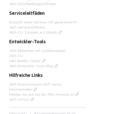
AWS-Entscheidungsleitfäden
Serviceleitfäden
Auswahl eines Services mit generativer KI
AWS-Servicerichtlinien
AWS-CLI-Tutorials auf GitHub
Entwickler-Tools
AWS Bibliothek mit Codebeispielen
AWS-CLI
AWS Builder Center
AWS-Entwickler-Tools Blog
Hilfreiche Links
AWS Documentation MCP Server
herunterladen
Melden Sie sich bei der AWS-Konsole an
AWS re:Post
Datenschutz
Nutzungsbedingungen für die