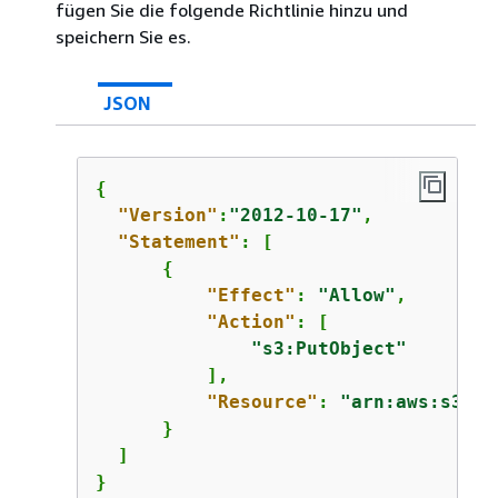
fügen Sie die folgende Richtlinie hinzu und
speichern Sie es.
JSON
{
"Version"
:
"2012-10-17"
,

"Statement"
: [

{
"Effect"
: 
"Allow"
,

"Action"
: [

"s3:PutObject"
          ],

"Resource"
: 
"arn:aws:s3:::
      }

  ]

}