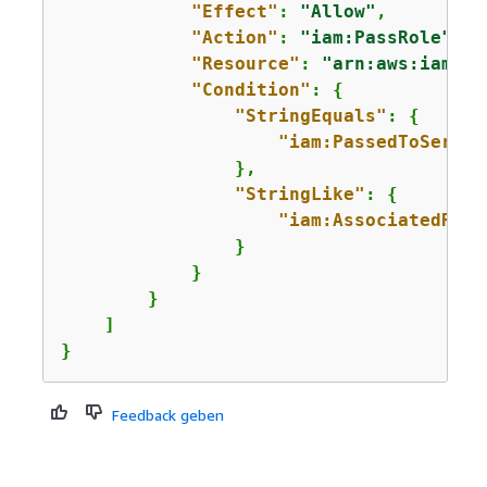
"Effect"
: 
"Allow"
,

"Action"
: 
"iam:PassRole"
,

"Resource"
: 
"arn:aws:iam::
1
"Condition"
: 
{
"StringEquals"
: 
{
"iam:PassedToServic
                },

"StringLike"
: 
{
"iam:AssociatedReso
                }

            }

        }

    ]

}
Feedback geben