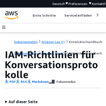
Deutsch
Präferenzen
Kontakt
F
Erste Schritte
Serviceleitfäden
Ent
Dokumentation
Amazon Lex V1
Entwicklerhandbuch
IAM-Richtlinien für
Dokumentation
Amazon Lex V1
Entwicklerhandbuch
Konversationsproto
kolle
PDF
RSS
Markdown
Fokusmodus
Auf dieser Seite