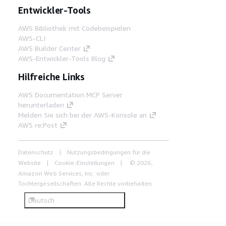
Entwickler-Tools
AWS Bibliothek mit Codebeispielen
AWS-CLI
AWS Builder Center
AWS-Entwickler-Tools Blog
Hilfreiche Links
AWS Documentation MCP Server
herunterladen
Melden Sie sich bei der AWS-Konsole an
AWS re:Post
Datenschutz
Nutzungsbedingungen für die
Website
Cookie-Einstellungen
© 2026,
Amazon Web Services, Inc. oder
Tochtergesellschaften. Alle Rechte vorbehalten.
Deutsch