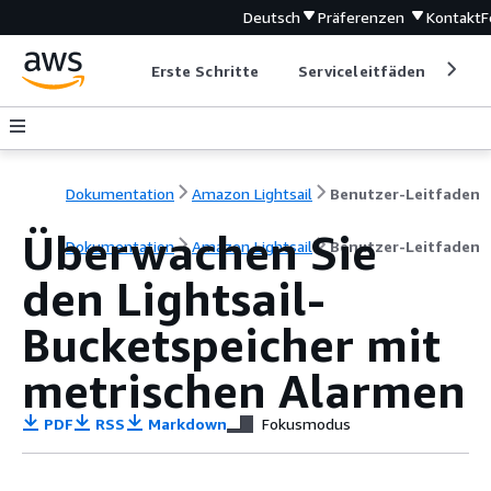
Deutsch
Präferenzen
Kontakt
F
Erste Schritte
Serviceleitfäden
Ent
Dokumentation
Amazon Lightsail
Benutzer-Leitfaden
Überwachen Sie
Dokumentation
Amazon Lightsail
Benutzer-Leitfaden
den Lightsail-
Bucketspeicher mit
metrischen Alarmen
PDF
RSS
Markdown
Fokusmodus