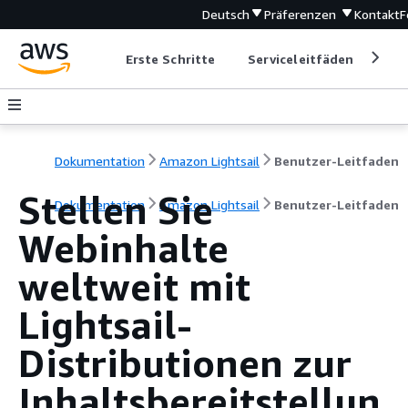
Deutsch
Präferenzen
Kontakt
F
Erste Schritte
Serviceleitfäden
Ent
Dokumentation
Amazon Lightsail
Benutzer-Leitfaden
Stellen Sie
Dokumentation
Amazon Lightsail
Benutzer-Leitfaden
Webinhalte
weltweit mit
Lightsail-
Distributionen zur
Inhaltsbereitstellun