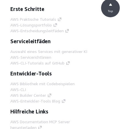
Erste Schritte
Top
AWS Praktische Tutorials
AWS-Lösungsportfolio
AWS-Entscheidungsleitfäden
Serviceleitfäden
Auswahl eines Services mit generativer KI
AWS-Servicerichtlinien
AWS-CLI-Tutorials auf GitHub
Entwickler-Tools
AWS Bibliothek mit Codebeispielen
AWS-CLI
AWS Builder Center
AWS-Entwickler-Tools Blog
Hilfreiche Links
AWS Documentation MCP Server
herunterladen