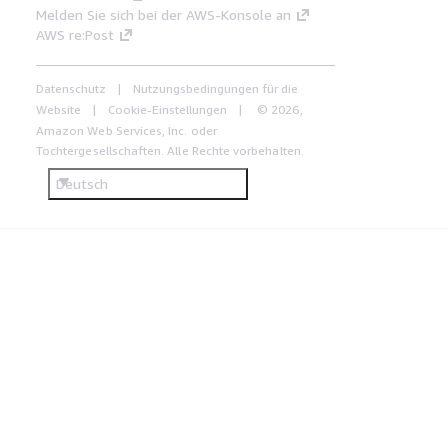
Melden Sie sich bei der AWS-Konsole an
AWS re:Post
Datenschutz
Nutzungsbedingungen für die
Website
Cookie-Einstellungen
© 2026,
Amazon Web Services, Inc. oder
Tochtergesellschaften. Alle Rechte vorbehalten.
Deutsch