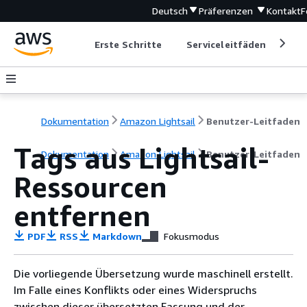
Deutsch
Präferenzen
Kontakt
F
Erste Schritte
Serviceleitfäden
Ent
Dokumentation
Amazon Lightsail
Benutzer-Leitfaden
Tags aus Lightsail-
Dokumentation
Amazon Lightsail
Benutzer-Leitfaden
Ressourcen
entfernen
PDF
RSS
Markdown
Fokusmodus
Die vorliegende Übersetzung wurde maschinell erstellt.
Im Falle eines Konflikts oder eines Widerspruchs
zwischen dieser übersetzten Fassung und der