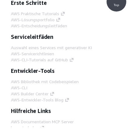
Erste Schritte
Top
AWS Praktische Tutorials
AWS-Lösungsportfolio
AWS-Entscheidungsleitfäden
Serviceleitfäden
Auswahl eines Services mit generativer KI
AWS-Servicerichtlinien
AWS-CLI-Tutorials auf GitHub
Entwickler-Tools
AWS Bibliothek mit Codebeispielen
AWS-CLI
AWS Builder Center
AWS-Entwickler-Tools Blog
Hilfreiche Links
AWS Documentation MCP Server
herunterladen
Melden Sie sich bei der AWS-Konsole an