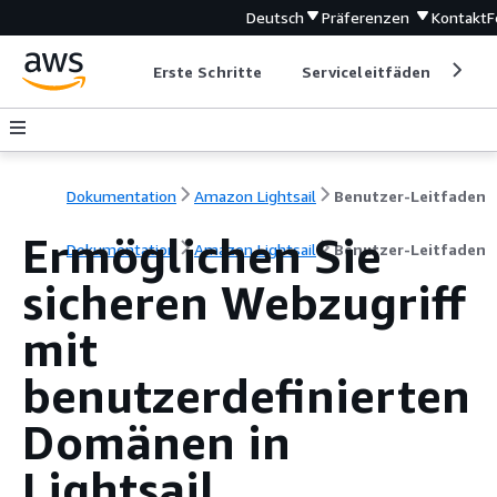
Deutsch
Präferenzen
Kontakt
F
Erste Schritte
Serviceleitfäden
Ent
Dokumentation
Amazon Lightsail
Benutzer-Leitfaden
Ermöglichen Sie
Dokumentation
Amazon Lightsail
Benutzer-Leitfaden
sicheren Webzugriff
mit
benutzerdefinierten
Domänen in
Lightsail