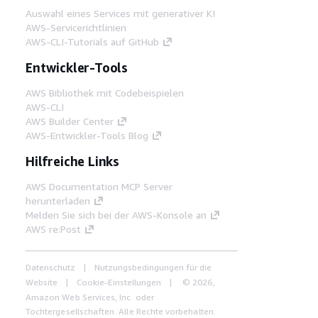
Auswahl eines Services mit generativer KI
AWS-Servicerichtlinien
AWS-CLI-Tutorials auf GitHub
Entwickler-Tools
AWS Bibliothek mit Codebeispielen
AWS-CLI
AWS Builder Center
AWS-Entwickler-Tools Blog
Hilfreiche Links
AWS Documentation MCP Server
herunterladen
Melden Sie sich bei der AWS-Konsole an
AWS re:Post
Datenschutz
Nutzungsbedingungen für die
Website
Cookie-Einstellungen
© 2026,
Amazon Web Services, Inc. oder
Tochtergesellschaften. Alle Rechte vorbehalten.