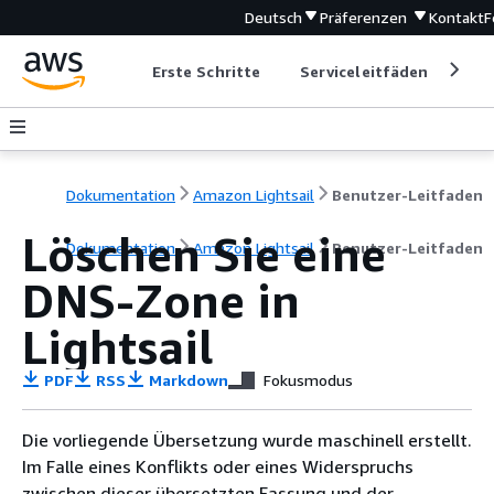
Deutsch
Präferenzen
Kontakt
F
Erste Schritte
Serviceleitfäden
Ent
Dokumentation
Amazon Lightsail
Benutzer-Leitfaden
Löschen Sie eine
Dokumentation
Amazon Lightsail
Benutzer-Leitfaden
DNS-Zone in
Lightsail
PDF
RSS
Markdown
Fokusmodus
Die vorliegende Übersetzung wurde maschinell erstellt.
Im Falle eines Konflikts oder eines Widerspruchs
zwischen dieser übersetzten Fassung und der