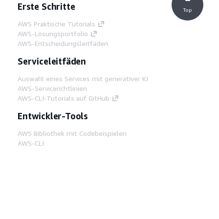
Erste Schritte
Top
AWS Praktische Tutorials
AWS-Lösungsportfolio
AWS-Entscheidungsleitfäden
Serviceleitfäden
Auswahl eines Services mit generativer KI
AWS-Servicerichtlinien
AWS-CLI-Tutorials auf GitHub
Entwickler-Tools
AWS Bibliothek mit Codebeispielen
AWS-CLI
AWS Builder Center
AWS-Entwickler-Tools Blog
Hilfreiche Links
AWS Documentation MCP Server
herunterladen
Melden Sie sich bei der AWS-Konsole an