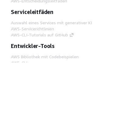
AWS-Entscheidungsleitfäden
Serviceleitfäden
Auswahl eines Services mit generativer KI
AWS-Servicerichtlinien
AWS-CLI-Tutorials auf GitHub
Entwickler-Tools
AWS Bibliothek mit Codebeispielen
AWS-CLI
AWS Builder Center
AWS-Entwickler-Tools Blog
Hilfreiche Links
AWS Documentation MCP Server
herunterladen
Melden Sie sich bei der AWS-Konsole an
AWS re:Post
Datenschutz
Nutzungsbedingungen für die