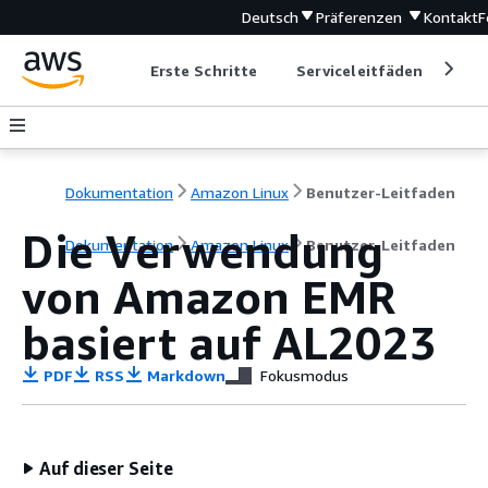
Deutsch
Präferenzen
Kontakt
F
Erste Schritte
Serviceleitfäden
Ent
Dokumentation
Amazon Linux
Benutzer-Leitfaden
Die Verwendung
Dokumentation
Amazon Linux
Benutzer-Leitfaden
von Amazon EMR
basiert auf AL2023
PDF
RSS
Markdown
Fokusmodus
Auf dieser Seite