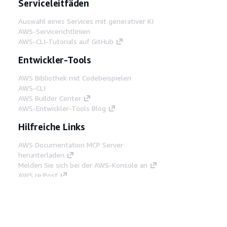
Serviceleitfäden
Auswahl eines Services mit generativer KI
AWS-Servicerichtlinien
AWS-CLI-Tutorials auf GitHub
Entwickler-Tools
AWS Bibliothek mit Codebeispielen
AWS-CLI
AWS Builder Center
AWS-Entwickler-Tools Blog
Hilfreiche Links
AWS Documentation MCP Server
herunterladen
Melden Sie sich bei der AWS-Konsole an
AWS re:Post
Datenschutz
Nutzungsbedingungen für die
Website
Cookie-Einstellungen
© 2026,
Amazon Web Services, Inc. oder