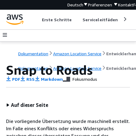
Deutsch
Präferenzen
Kontakt
F
Erste Schritte
Serviceleitfäden
Ent
Dokumentation
Amazon Location Service
Snap to Roads
Dokumentation
Amazon Location Service
Entwicklerha
PDF
RSS
Markdown
Fokusmodus
Auf dieser Seite
Die vorliegende Übersetzung wurde maschinell erstellt.
Im Falle eines Konflikts oder eines Widerspruchs
zwischen dieser übersetzten Fassung und der