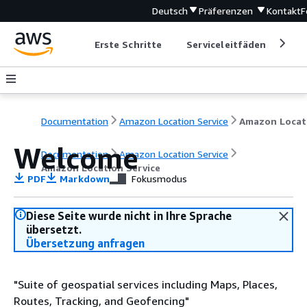
Deutsch
Präferenzen
Kontakt
F
Erste Schritte
Serviceleitfäden
Ent
Documentation
Amazon Location Service
Welcome
Documentation
Amazon Location Service
Amazon Location Service
PDF
Markdown
Fokusmodus
Diese Seite wurde nicht in Ihre Sprache
übersetzt.
Übersetzung anfragen
"Suite of geospatial services including Maps, Places,
Routes, Tracking, and Geofencing"