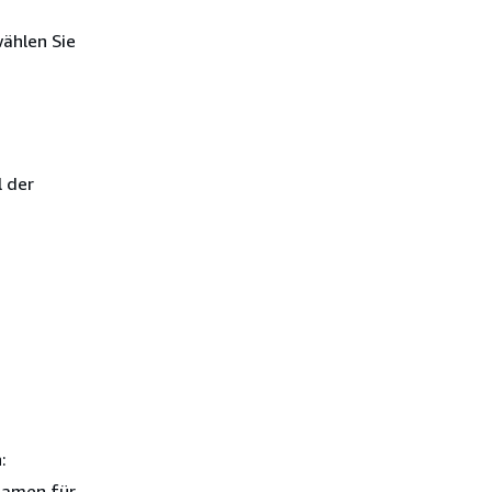
ählen Sie
l der
:
Namen für