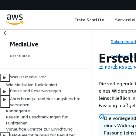
Erste Schritte
Servicele
Dokumentat
MediaLive
Erste
Dokumentat
User Guide
PDF
RSS
M
Was ist MediaLive?
Die vorliegende 
Wie MediaLive funktioniert
eines Widerspru
Preise und Reservierungen
(einschließlich 
Abrechnungs- und Nutzungsberichte
verstehen
Fassung maßgebl
Kontingente
Regeln und Beschränkungen für
Die vorliegend
Funktionen
eines Widersp
Vorläufige Schritte zur Einrichtung
Fassung (einsc
IAM-Berechtigungen für Benutzer