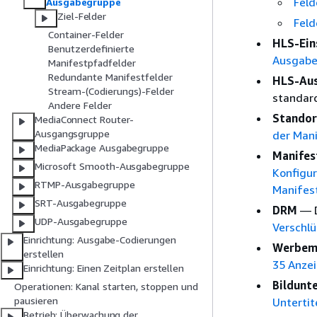
Feld
Ausgabegruppe
Ziel-Felder
Feld
Container-Felder
HLS-Ein
Benutzerdefinierte
Ausgaben
Manifestpfadfelder
Redundante Manifestfelder
HLS-Au
Stream-(Codierungs)-Felder
standar
Andere Felder
Standor
MediaConnect Router-
Ausgangsgruppe
der Man
MediaPackage Ausgabegruppe
Manifes
Microsoft Smooth-Ausgabegruppe
Konfigu
RTMP-Ausgabegruppe
Manifest
SRT-Ausgabegruppe
DRM
— D
UDP-Ausgabegruppe
Verschl
Einrichtung: Ausgabe-Codierungen
Werbem
erstellen
35 Anze
Einrichtung: Einen Zeitplan erstellen
Bildunt
Operationen: Kanal starten, stoppen und
pausieren
Untertit
Betrieb: Überwachung der