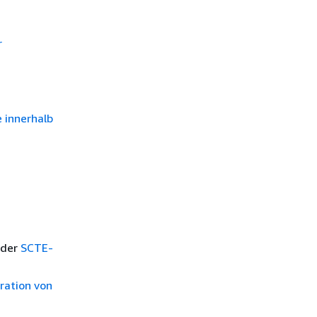
r
 innerhalb
 der
SCTE-
ration von