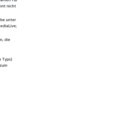
int nicht
be unter
ediaLive;
n, die
n Typs)
e zum