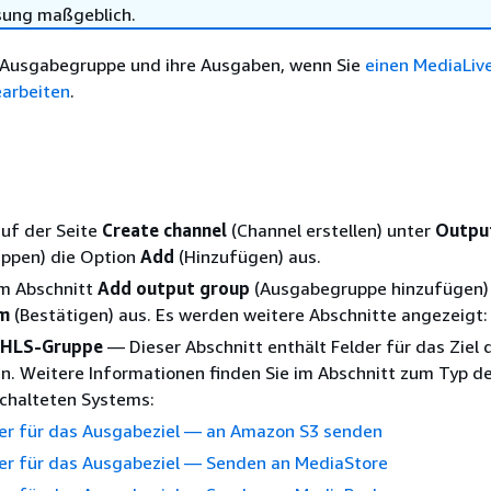
sung maßgeblich.
ie Ausgabegruppe und ihre Ausgaben, wenn Sie
einen MediaLiv
earbeiten
.
n
uf der Seite
Create channel
(Channel erstellen) unter
Outpu
ppen) die Option
Add
(Hinzufügen) aus.
im Abschnitt
Add output group
(Ausgabegruppe hinzufügen
rm
(Bestätigen) aus. Es werden weitere Abschnitte angezeigt:
r HLS-Gruppe
— Dieser Abschnitt enthält Felder für das Ziel 
. Weitere Informationen finden Sie im Abschnitt zum Typ d
chalteten Systems:
er für das Ausgabeziel — an Amazon S3 senden
er für das Ausgabeziel — Senden an MediaStore