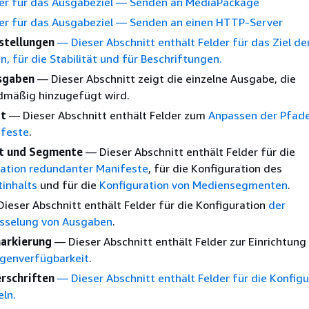
er für das Ausgabeziel — Senden an MediaPackage
er für das Ausgabeziel — Senden an einen HTTP-Server
stellungen
— Dieser Abschnitt enthält Felder für das Ziel de
, für die Stabilität und für Beschriftungen.
sgaben
— Dieser Abschnitt zeigt die einzelne Ausgabe, die
dmäßig hinzugefügt wird.
t
— Dieser Abschnitt enthält Felder zum
Anpassen der Pfade
ifeste
.
t und Segmente
— Dieser Abschnitt enthält Felder für die
ration redundanter Manifeste
, für die Konfiguration des
inhalts
und für die
Konfiguration von Mediensegmenten
.
ieser Abschnitt enthält Felder für die Konfiguration
der
üsselung von Ausgaben
.
arkierung
— Dieser Abschnitt enthält Felder zur Einrichtung
igenverfügbarkeit
.
erschriften
— Dieser Abschnitt enthält Felder für die Konfigu
eln.