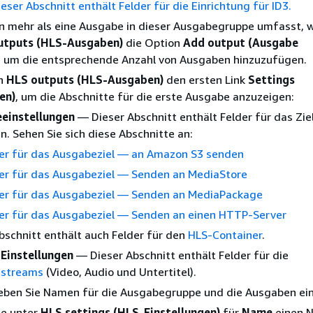
eser Abschnitt enthält Felder für die Einrichtung für ID3.
n mehr als eine Ausgabe in dieser Ausgabegruppe umfasst, w
utputs (HLS-Ausgaben)
die Option
Add output (Ausgabe
, um die entsprechende Anzahl von Ausgaben hinzuzufügen.
in
HLS outputs (HLS-Ausgaben)
den ersten Link
Settings
en)
, um die Abschnitte für die erste Ausgabe anzuzeigen:
einstellungen
— Dieser Abschnitt enthält Felder für das Zie
. Sehen Sie sich diese Abschnitte an:
er für das Ausgabeziel — an Amazon S3 senden
er für das Ausgabeziel — Senden an MediaStore
er für das Ausgabeziel — Senden an MediaPackage
er für das Ausgabeziel — Senden an einen HTTP-Server
bschnitt enthält auch Felder für den
HLS-Container
.
Einstellungen
— Dieser Abschnitt enthält Felder für die
streams
(Video, Audio und Untertitel).
Geben Sie Namen für die Ausgabegruppe und die Ausgaben ein
ie unter
HLS settings (HLS-Einstellungen)
für
Name
einen 