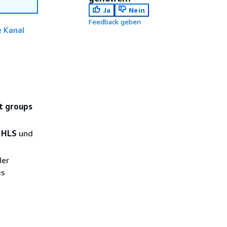
Ja
Nein
Feedback geben
e Kanal
t groups
)
HLS
und
der
es