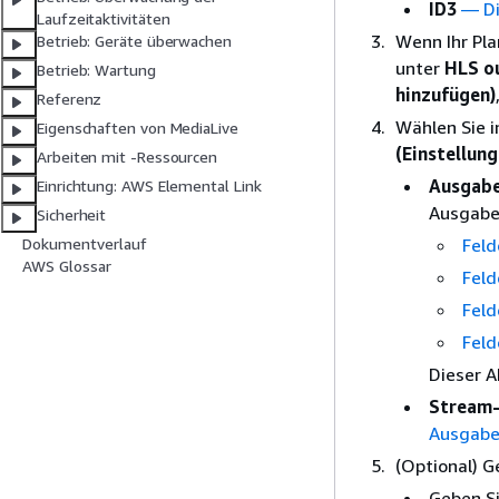
ID3
— Di
Laufzeitaktivitäten
Wenn Ihr Pla
Betrieb: Geräte überwachen
unter
HLS o
Betrieb: Wartung
hinzufügen)
Referenz
Wählen Sie 
Eigenschaften von MediaLive
(Einstellung
Arbeiten mit -Ressourcen
Ausgabe
Einrichtung: AWS Elemental Link
Ausgaben
Sicherheit
Feld
Dokumentverlauf
AWS Glossar
Feld
Feld
Feld
Dieser A
Stream-
Ausgabe
(Optional) 
Geben S