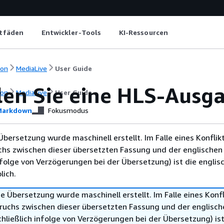
itfäden
Entwickler-Tools
KI-Ressourcen
ion
MediaLive
User Guide
llen Sie eine HLS-Aus
ion
MediaLive
User Guide
arkdown
Fokusmodus
Übersetzung wurde maschinell erstellt. Im Falle eines Konflik
chs zwischen dieser übersetzten Fassung und der englischen
infolge von Verzögerungen bei der Übersetzung) ist die englis
ich.
e Übersetzung wurde maschinell erstellt. Im Falle eines Konfl
ruchs zwischen dieser übersetzten Fassung und der englisch
hließlich infolge von Verzögerungen bei der Übersetzung) ist