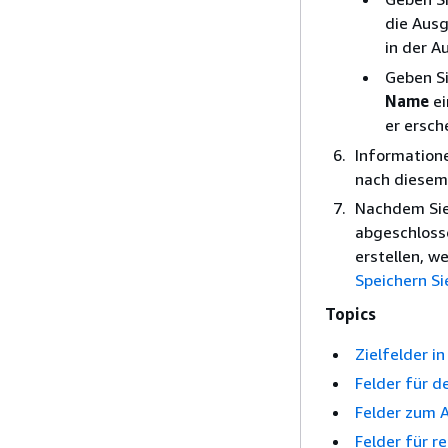
die Ausg
in der A
Geben S
Name
ei
er ersch
Informatione
nach diesem
Nachdem Sie
abgeschlosse
erstellen, w
Speichern Si
Topics
Zielfelder i
Felder für d
Felder zum 
Felder für 