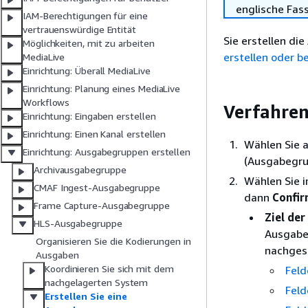
englische Fas
IAM-Berechtigungen für eine
vertrauenswürdige Entität
Sie erstellen d
Möglichkeiten, mit zu arbeiten
erstellen oder b
MediaLive
Einrichtung: Überall MediaLive
Einrichtung: Planung eines MediaLive
Workflows
Verfahre
Einrichtung: Eingaben erstellen
Einrichtung: Einen Kanal erstellen
Wählen Sie a
Einrichtung: Ausgabegruppen erstellen
(Ausgabegru
Archivausgabegruppe
Wählen Sie 
CMAF Ingest-Ausgabegruppe
dann
Confi
Frame Capture-Ausgabegruppe
Ziel de
HLS-Ausgabegruppe
Ausgaben
Organisieren Sie die Kodierungen in
nachges
Ausgaben
Koordinieren Sie sich mit dem
Feld
nachgelagerten System
Feld
Erstellen Sie eine