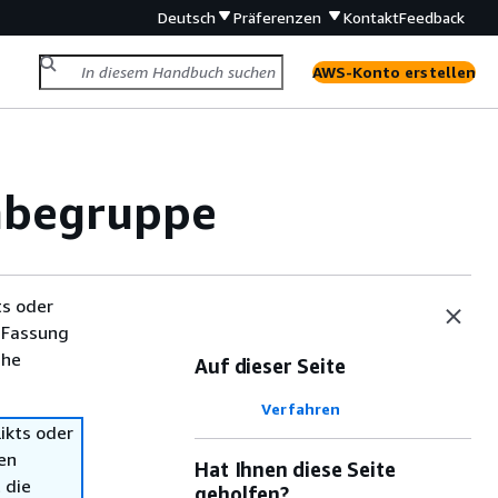
Deutsch
Präferenzen
Kontakt
Feedback
AWS-Konto erstellen
gabegruppe
ts oder
 Fassung
che
Auf dieser Seite
Verfahren
ikts oder
en
Hat Ihnen diese Seite
 die
geholfen?