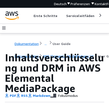
Deutsch
Präferenzen
Kontakt
F
Erste Schritte
Serviceleitfäden
Ent
Dokumentation
...
User Guide
Inhaltsverschlüsselu
Dokumentation
AWS Elemental MediaPackage V1
User G
ng und DRM in AWS
Elemental
MediaPackage
PDF
RSS
Markdown
Fokusmodus