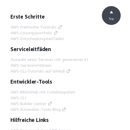
Erste Schritte
Top
AWS Praktische Tutorials
AWS-Lösungsportfolio
AWS-Entscheidungsleitfäden
Serviceleitfäden
Auswahl eines Services mit generativer KI
AWS-Servicerichtlinien
AWS-CLI-Tutorials auf GitHub
Entwickler-Tools
AWS Bibliothek mit Codebeispielen
AWS-CLI
AWS Builder Center
AWS-Entwickler-Tools Blog
Hilfreiche Links