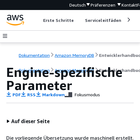
Deutsch
Präferenzen
Kontakt
F
Erste Schritte
Serviceleitfäden
Ent
Dokumentation
Amazon MemoryDB
Entwicklerhandbu
Engine-spezifische
Dokumentation
Amazon MemoryDB
Entwicklerhandbu
Parameter
PDF
RSS
Markdown
Fokusmodus
Auf dieser Seite
Die vorliegende Übersetzung wurde maschinell erstellt.