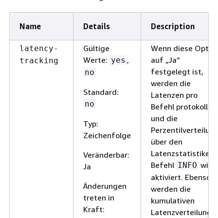
Name
Details
Description
Gültige
Wenn diese Optio
latency-
Werte:
,
auf „Ja“
yes
tracking
festgelegt ist,
no
werden die
Standard:
Latenzen pro
no
Befehl protokollier
und die
Typ:
Perzentilverteilun
Zeichenfolge
über den
Latenzstatistiken-
Veränderbar:
Befehl
wird
INFO
Ja
aktiviert. Ebenso
Änderungen
werden die
treten in
kumulativen
Kraft:
Latenzverteilunge