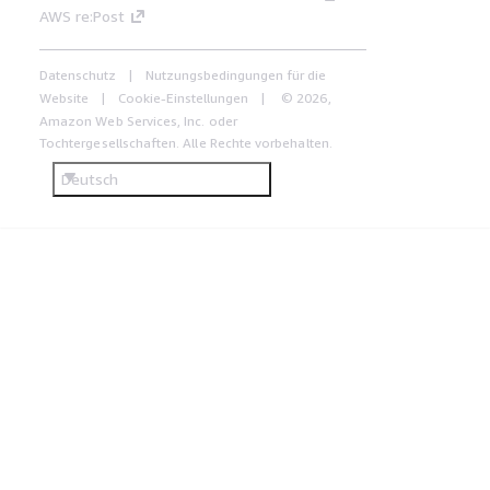
AWS re:Post
Datenschutz
Nutzungsbedingungen für die
Website
Cookie-Einstellungen
© 2026,
Amazon Web Services, Inc. oder
Tochtergesellschaften. Alle Rechte vorbehalten.
Deutsch