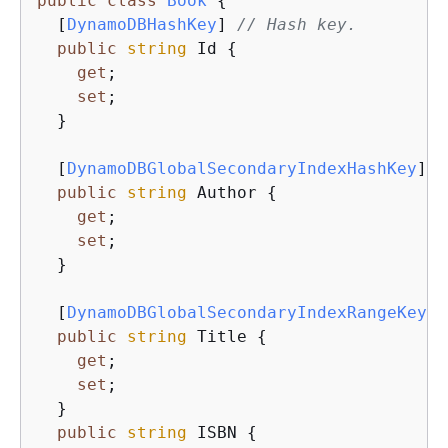
public
class
Book
{
  [
DynamoDBHashKey
] 
// Hash key.
public
string
 Id 
{
get
;

set
;

  }

  [
DynamoDBGlobalSecondaryIndexHashKey
]

public
string
 Author 
{
get
;

set
;

  }

  [
DynamoDBGlobalSecondaryIndexRangeKey
]

public
string
 Title 
{
get
;

set
;

  }

public
string
 ISBN 
{