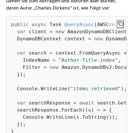
Gehen Sie zum Abfragen und Abrufen aller Bücher,
deren Autor „Charles Dickens“ ist, wie folgt vor:
public
async
 Task 
QueryAsync
(
AWSCredentia
var
 client = 
new
 AmazonDynamoDBClient(c
  DynamoDBContext context = 
new
 DynamoDBC
var
 search = context.FromQueryAsync < B
    IndexName = 
"Author-Title-index"
,

    Filter = 
new
 Amazon.DynamoDBv2.Docume
  });

  Console.WriteLine(
"items retrieved"
);

var
 searchResponse = 
await
 search.GetRe
  searchResponse.ForEach((s) = > 
{
    Console.WriteLine(s.ToString());

  });

}