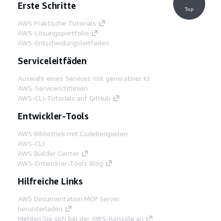
Erste Schritte
Top
AWS Praktische Tutorials
AWS-Lösungsportfolio
AWS-Entscheidungsleitfäden
Serviceleitfäden
Auswahl eines Services mit generativer KI
AWS-Servicerichtlinien
AWS-CLI-Tutorials auf GitHub
Entwickler-Tools
AWS Bibliothek mit Codebeispielen
AWS-CLI
AWS Builder Center
AWS-Entwickler-Tools Blog
Hilfreiche Links
AWS Documentation MCP Server
herunterladen
Melden Sie sich bei der AWS-Konsole an