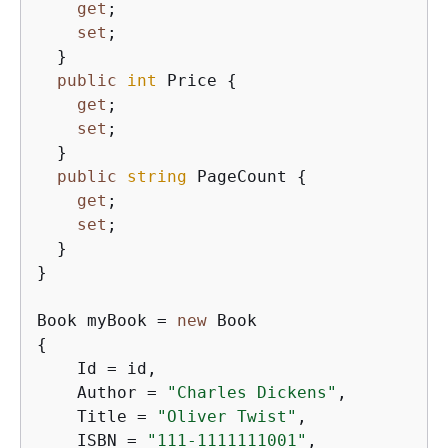
get
;

set
;

  }

public
int
 Price 
{
get
;

set
;

  }

public
string
 PageCount 
{
get
;

set
;

  }

}

Book myBook = 
new
{
    Id = id,

    Author = 
"Charles Dickens"
,

    Title = 
"Oliver Twist"
,

    ISBN = 
"111-1111111001"
,
