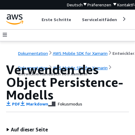
Deutsch
Präferenzen
Kontakt
F
Erste Schritte
Serviceleitfäden
Ent
Dokumentation
AWS Mobile SDK for Xamarin
Entw
Verwenden des
Dokumentation
AWS Mobile SDK for Xamarin
Entwicklerhandbuch von Xamarin
Object Persistence-
Modells
PDF
Markdown
Fokusmodus
Auf dieser Seite