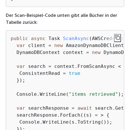
Der Scan-Beispiel-Code unten gibt alle Bücher in der
Tabelle zurück:
public
async
 Task 
ScanAsync
(
AWSCredential
var
 client = 
new
 AmazonDynamoDBClient(c
  DynamoDBContext context = 
new
 DynamoDBC
var
 search = context.FromScanAsync < Bo
   ConsistentRead = 
true
  });

  Console.WriteLine(
"items retrieved"
);

var
 searchResponse = 
await
 search.GetRe
  searchResponse.ForEach((s) = > 
{
   Console.WriteLine(s.ToString());

  });
