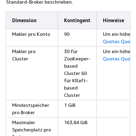
Standard-Broker beschrieben.
Dimension
Kontingent
Hinweise
Makler pro Konto
90
Um ein höheres
Quotas Quota
Makler pro
30 für
Um ein höheres
Cluster
ZooKeeper-
Quotas Quota
based
Cluster 60
für KRaft-
based
Cluster
Mindestspeicher
1 GiB
pro Broker
Maximaler
163,84 GiB
Speicherplatz pro