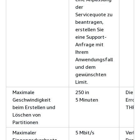
der
Servicequote zu
beantragen,
erstellen Sie
eine Support-
Anfrage mit
Ihrem
Anwendungsfall
und dem
gewünschten
Limit.
Maximale
250 in
Die An
Geschwindigkeit
5 Minuten
Error
beim Erstellen und
THRO
Löschen von
Partitionen
Maximaler
5 Mbit/s
Verla
Eingangsdurchsatz
Dross