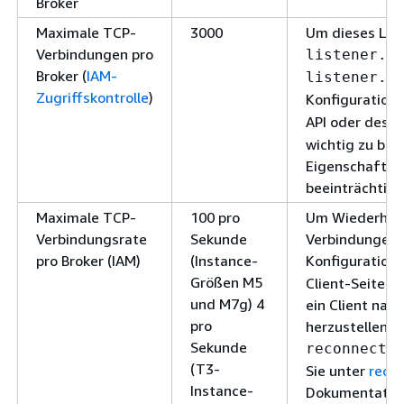
Broker
Maximale TCP-
3000
Um dieses Limi
Verbindungen pro
listener.n
Broker (
IAM-
listener.n
Zugriffskontrolle
)
Konfigurations
API oder des
k
wichtig zu bea
Eigenschaften
beeinträchtige
Maximale TCP-
100 pro
Um Wiederholu
Verbindungsrate
Sekunde
Verbindungen z
pro Broker (IAM)
(Instance-
Konfiguration
Größen M5
Client-Seite f
und M7g) 4
ein Client nac
pro
herzustellen, 
Sekunde
reconnect.
(T3-
Sie unter
reco
Instance-
Dokumentatio