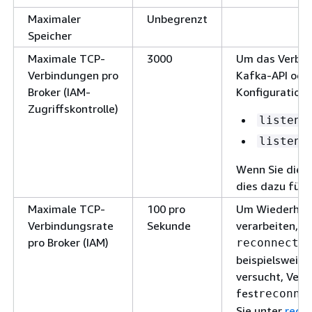
Maximaler
Unbegrenzt
Speicher
Maximale TCP-
3000
Um das Verbind
Verbindungen pro
Kafka-API oder
Broker (IAM-
Konfiguration
Zugriffskontrolle)
listene
listene
Wenn Sie dies
dies dazu führ
Maximale TCP-
100 pro
Um Wiederholu
Verbindungsrate
Sekunde
verarbeiten, k
pro Broker (IAM)
reconnect.
beispielsweise
versucht, Verb
fest
reconne
Sie unter
reco