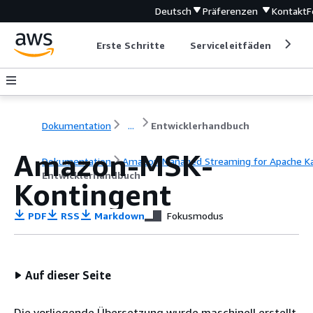
Deutsch
Präferenzen
Kontakt
F
Erste Schritte
Serviceleitfäden
Ent
Dokumentation
...
Entwicklerhandbuch
Amazon-MSK-
Dokumentation
Amazon Managed Streaming for Apache K
Entwicklerhandbuch
Kontingent
PDF
RSS
Markdown
Fokusmodus
Auf dieser Seite
Die vorliegende Übersetzung wurde maschinell erstellt.