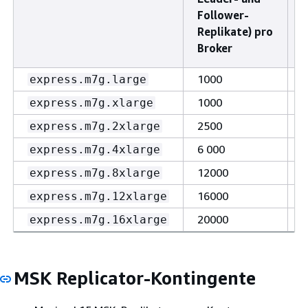
Follower-
Replikate) pro
Broker
1000
1
express.m7g.large
1000
2
express.m7g.xlarge
2500
4
express.m7g.2xlarge
6 000
8
express.m7g.4xlarge
12000
1
express.m7g.8xlarge
16000
2
express.m7g.12xlarge
20000
3
express.m7g.16xlarge
MSK Replicator-Kontingente