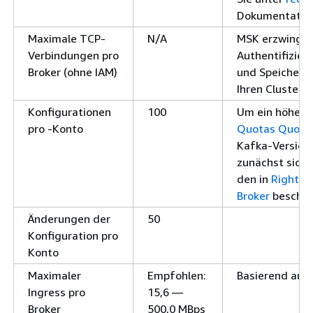
Dokumentatio
Maximale TCP-
N/A
MSK erzwingt k
Verbindungen pro
Authentifizier
Broker (ohne IAM)
und Speicherau
Ihren Cluster 
Konfigurationen
100
Um ein höheres
pro -Konto
Quotas Quota
Kafka-Version 
zunächst siche
den in
Right-si
Broker
beschri
Änderungen der
50
Konfiguration pro
Konto
Maximaler
Empfohlen:
Basierend auf 
Ingress pro
15,6 —
Broker
500,0 MBps