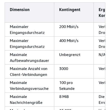
Dimension
Kontingent
Ergeb
Konti
Maximaler
200 Mbit/s
Verla
Eingangsdurchsatz
Dross
Maximaler
400 Mbit/s
Verla
Eingangsdurchsatz
Dross
Maximale
Unbegrenzt
N/A
Aufbewahrungsdauer
Maximale Anzahl von
3000
Verbi
Client-Verbindungen
Maximale
100 pro
Verbi
Verbindungsversuche
Sekunde
Maximale
8 MiB
Die An
Nachrichtengröße
Error