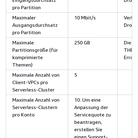
pro Partition
Maximaler
10 Mbit/s
Verla
Ausgangsdurchsatz
Dross
pro Partition
Maximale
250 GB
Die An
Partitionsgröße (für
THRO
komprimierte
Error
Themen)
Maximale Anzahl von
5
Client-VPCs pro
Serverless-Cluster
Maximale Anzahl von
10. Um eine
Serverless-Clustern
Anpassung der
pro Konto
Servicequote zu
beantragen,
erstellen Sie
einen Support-