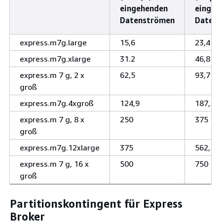
eingehenden
eingeh
Datenströmen
Datenv
express.m7g.large
15,6
23,4
express.m7g.xlarge
31.2
46,8
express.m 7 g, 2 x
62,5
93,7
groß
express.m7g.4xgroß
124,9
187,5
express.m 7 g, 8 x
250
375
groß
express.m7g.12xlarge
375
562,5
express.m 7 g, 16 x
500
750
groß
Partitionskontingent für Express
Broker