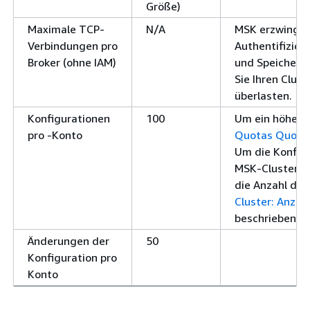
Größe)
Maximale TCP-
N/A
MSK erzwingt k
Verbindungen pro
Authentifizier
Broker (ohne IAM)
und Speichera
Sie Ihren Clus
überlasten.
Konfigurationen
100
Um ein höheres
pro -Konto
Quotas Quota
Um die Konfigu
MSK-Clusters zu
die Anzahl der
Cluster: Anzah
beschriebenen 
Änderungen der
50
Konfiguration pro
Konto