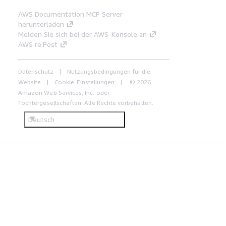
AWS Documentation MCP Server
herunterladen
Melden Sie sich bei der AWS-Konsole an
AWS re:Post
Datenschutz
Nutzungsbedingungen für die
Website
Cookie-Einstellungen
© 2026,
Amazon Web Services, Inc. oder
Tochtergesellschaften. Alle Rechte vorbehalten.
Deutsch