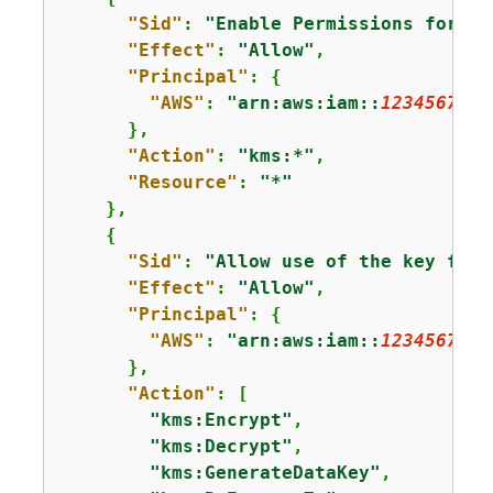
"Sid"
: 
"Enable Permissions for ro
"Effect"
: 
"Allow"
,

"Principal"
: 
{
"AWS"
: 
"arn:aws:iam::
1234567890
      },

"Action"
: 
"kms:*"
,

"Resource"
: 
"*"
    },

{
"Sid"
: 
"Allow use of the key for 
"Effect"
: 
"Allow"
,

"Principal"
: 
{
"AWS"
: 
"arn:aws:iam::
1234567890
      },

"Action"
: [

"kms:Encrypt"
,

"kms:Decrypt"
,

"kms:GenerateDataKey"
,
