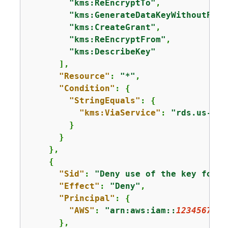
"kms:ReEncryptTo"
,

"kms:GenerateDataKeyWithoutPlai
"kms:CreateGrant"
,

"kms:ReEncryptFrom"
,

"kms:DescribeKey"
      ],

"Resource"
: 
"*"
,

"Condition"
: 
{
"StringEquals"
: 
{
"kms:ViaService"
: 
"rds.us-eas
        }

      }

    },

{
"Sid"
: 
"Deny use of the key for n
"Effect"
: 
"Deny"
,

"Principal"
: 
{
"AWS"
: 
"arn:aws:iam::
1234567890
      },
