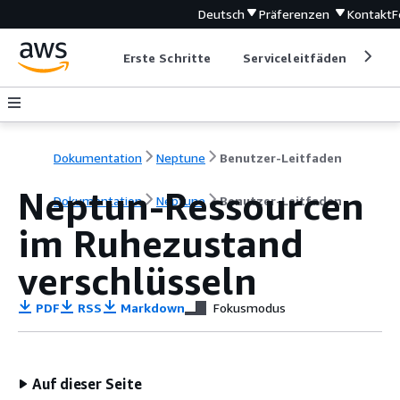
Deutsch
Präferenzen
Kontakt
F
Erste Schritte
Serviceleitfäden
Ent
Dokumentation
Neptune
Benutzer-Leitfaden
Neptun-Ressourcen
Dokumentation
Neptune
Benutzer-Leitfaden
im Ruhezustand
verschlüsseln
PDF
RSS
Markdown
Fokusmodus
Auf dieser Seite