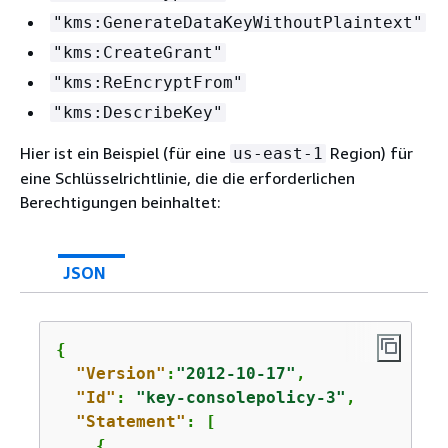
"kms:GenerateDataKeyWithoutPlaintext"
"kms:CreateGrant"
"kms:ReEncryptFrom"
"kms:DescribeKey"
Hier ist ein Beispiel (für eine
Region) für
us-east-1
eine Schlüsselrichtlinie, die die erforderlichen
Berechtigungen beinhaltet:
JSON
{
"Version"
:
"2012-10-17"
,

"Id"
: 
"key-consolepolicy-3"
,

"Statement"
: [

{