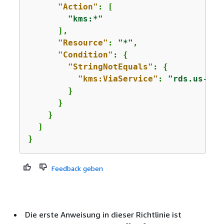
"Action"
: [

"kms:*"
      ],

"Resource"
: 
"*"
,

"Condition"
: 
{
"StringNotEquals"
: 
{
"kms:ViaService"
: 
"rds.us-eas
        }

      }

    }

  ]

}
Feedback geben
Die erste Anweisung in dieser Richtlinie ist