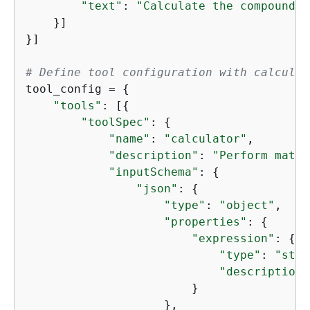
"text"
: 
"Calculate the compound i
    }]

}]

# Define tool configuration with calculat
tool_config = 
{
"tools"
: [
{
"toolSpec"
: 
{
"name"
: 
"calculator"
,

"description"
: 
"Perform mathe
"inputSchema"
: 
{
"json"
: 
{
"type"
: 
"object"
,

"properties"
: 
{
"expression"
: 
{
"type"
: 
"stri
"description"
                        }

                    },
