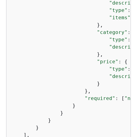
"descript
"type"
: 
"
"items"
: 
                            },

"category"
: 
{
"type"
: 
"
"descript
                            },

"price"
: 
{
"type"
: 
"
"descript
                            }

                        },

"required"
: [
"nam
                    }

                }

            }

        }

    ],
