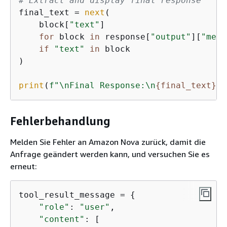
# Extract and display final response
final_text = 
next
(

    block[
"text"
]

for
 block 
in
 response[
"output"
][
"mess
if
"text"
in
 block

)

print
(
f"\nFinal Response:\n
{
final_text}
"
)
Fehlerbehandlung
Melden Sie Fehler an Amazon Nova zurück, damit die
Anfrage geändert werden kann, und versuchen Sie es
erneut:
tool_result_message = 
{
"role"
: 
"user"
,

"content"
: [
