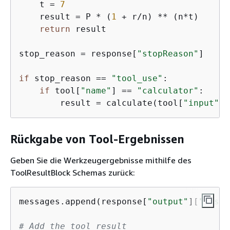
    t = 
7
    result = P * (
1
 + r/n) ** (n*t)

return
 result

stop_reason = response[
"stopReason"
]

if
 stop_reason == 
"tool_use"
:

if
 tool[
"name"
] == 
"calculator"
:

        result = calculate(tool[
"input"
][
Rückgabe von Tool-Ergebnissen
Geben Sie die Werkzeugergebnisse mithilfe des
ToolResultBlock Schemas zurück:
messages.append(response[
"output"
][
"messa
# Add the tool result