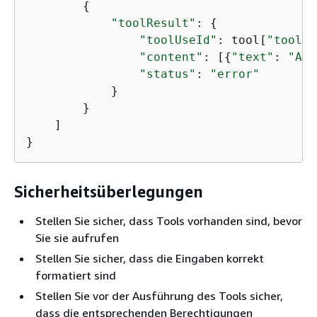
{
"toolResult"
: 
{
"toolUseId"
: tool[
"toolUs
"content"
: [
{
"text"
: 
"A v
"status"
: 
"error"
            }

        }

    ]

}
Sicherheitsüberlegungen
Stellen Sie sicher, dass Tools vorhanden sind, bevor
Sie sie aufrufen
Stellen Sie sicher, dass die Eingaben korrekt
formatiert sind
Stellen Sie vor der Ausführung des Tools sicher,
dass die entsprechenden Berechtigungen