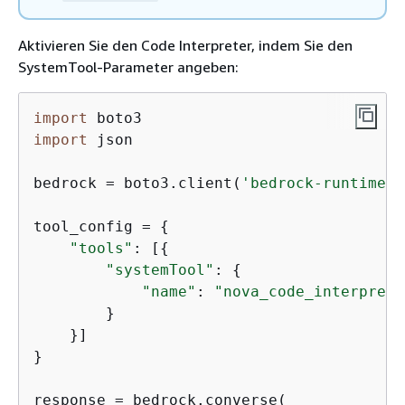
Aktivieren Sie den Code Interpreter, indem Sie den
SystemTool-Parameter angeben:
import
import
 json

bedrock = boto3.client(
'bedrock-runtime'
,
tool_config = 
{
"tools"
: [
{
"systemTool"
: 
{
"name"
: 
"nova_code_interprete
        }

    }]

}

response = bedrock.converse(
