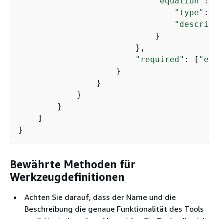
"equation"
: 
{
"type"
: 
"
"descript
                            }

                        },

"required"
: [
"equ
                    }

                }

            }

        }

    ]

}
Bewährte Methoden für
Werkzeugdefinitionen
Achten Sie darauf, dass der Name und die
Beschreibung die genaue Funktionalität des Tools