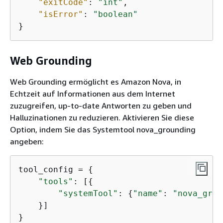
"exitCode"
: 
"int"
,

"isError"
: 
"boolean"
}
Web Grounding
Web Grounding ermöglicht es Amazon Nova, in
Echtzeit auf Informationen aus dem Internet
zuzugreifen, up-to-date Antworten zu geben und
Halluzinationen zu reduzieren. Aktivieren Sie diese
Option, indem Sie das Systemtool nova_grounding
angeben:
tool_config = 
{
"tools"
: [
{
"systemTool"
: 
{
"name"
: 
"nova_grou
    }]

}