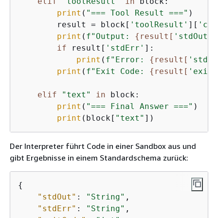
elif
"toolResult"
in
 block:

print
(
"=== Tool Result ==="
)

        result = block[
'toolResult'
][
'con
print
(
f"Output: 
{
result[
'stdOut'
]
if
 result[
'stdErr'
]:

print
(
f"Error: 
{
result[
'stdEr
print
(
f"Exit Code: 
{
result[
'exitC
elif
"text"
in
 block:

print
(
"=== Final Answer ==="
)

print
(block[
"text"
])
Der Interpreter führt Code in einer Sandbox aus und
gibt Ergebnisse in einem Standardschema zurück:
{
"stdOut"
: 
"String"
,

"stdErr"
: 
"String"
,
