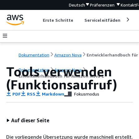
Deutsch
Präferenzen
Kontakt
F
Erste Schritte
Serviceleitfäden
Ent
Dokumentation
Amazon Nova
Tools verwenden
Dokumentation
Amazon Nova
Entwicklerhandbuch für Amazon Nova 2
(Funktionsaufruf)
PDF
RSS
Markdown
Fokusmodus
Auf dieser Seite
Die vorliegende Übersetzung wurde maschinell erstellt.