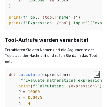
if
"toolUse"
in
 block

)

print
(
f"Tool: 
{
tool[
'name'
]}
"
print
(
f"Expression: 
{
tool[
'input'
][
'expre
Tool-Aufrufe werden verarbeitet
Extrahieren Sie den Namen und die Argumente des
Tools aus der Nachricht und rufen Sie dann das Tool
auf:
def
calculate
(
expression
):
"""Evaluate mathematical expression""
print
(
f"Calculating: 
{
expression}
"
)

    P = 
10000
    r = 
0.0475
    n = 
4