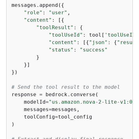
messages.append(
{
"role"
: 
"user"
,

"content"
: [
{
"toolResult"
: 
{
"toolUseId"
: tool[
'toolUseId'
"content"
: [
{
"json"
: 
{
"result
"status"
: 
"success"
        }

    }]

})

# Send the tool result to the model
response = bedrock.converse(

    modelId=
"us.amazon.nova-2-lite-v1:0"
,

    messages=messages,

    toolConfig=tool_config

)
