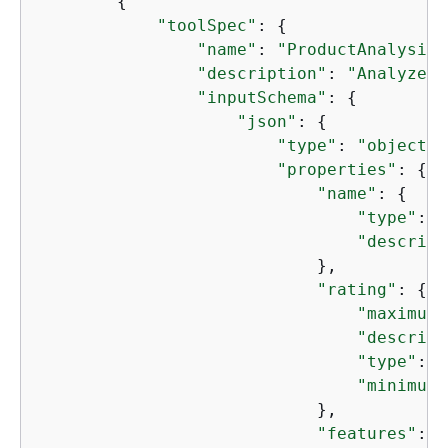
{
"toolSpec"
: 
{
"name"
: 
"ProductAnalysis"
"description"
: 
"Analyze p
"inputSchema"
: 
{
"json"
: 
{
"type"
: 
"object"
,

"properties"
: 
{
"name"
: 
{
"type"
: 
"
"descript
                            },

"rating"
: 
{
"maximum"
"descript
"type"
: [
"minimum"
                            },

"features"
: 
{