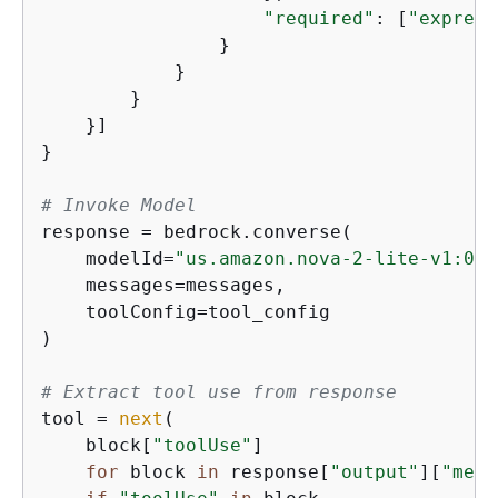
"required"
: [
"express
                }

            }

        }

    }]

}

# Invoke Model
response = bedrock.converse(

    modelId=
"us.amazon.nova-2-lite-v1:0"
,

    messages=messages,

    toolConfig=tool_config

)

# Extract tool use from response
tool = 
next
(

    block[
"toolUse"
]

for
 block 
in
 response[
"output"
][
"mess