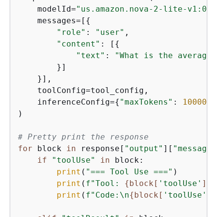
    modelId=
"us.amazon.nova-2-lite-v1:0"
,

    messages=[
{
"role"
: 
"user"
,

"content"
: [
{
"text"
: 
"What is the average 
        }]

    }],

    toolConfig=tool_config,

    inferenceConfig=
{
"maxTokens"
: 
10000
, 
)

# Pretty print the response
for
 block 
in
 response[
"output"
][
"message"
if
"toolUse"
in
 block:

print
(
"=== Tool Use ==="
)

print
(
f"Tool: 
{
block[
'toolUse'
][
'
print
(
f"Code:\n
{
block[
'toolUse'
][