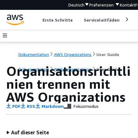
Deutsch
Präferenzen
Kontakt
F
Erste Schritte
Serviceleitfäden
Ent
Dokumentation
AWS Organizations
User Guide
Organisationsrichtli
Dokumentation
AWS Organizations
User Guide
nien trennen mit
AWS Organizations
PDF
RSS
Markdown
Fokusmodus
Auf dieser Seite