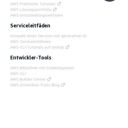
AWS Praktische Tutorials
AWS-Lösungsportfolio
AWS-Entscheidungsleitfäden
Serviceleitfäden
Auswahl eines Services mit generativer KI
AWS-Servicerichtlinien
AWS-CLI-Tutorials auf GitHub
Entwickler-Tools
AWS Bibliothek mit Codebeispielen
AWS-CLI
AWS Builder Center
AWS-Entwickler-Tools Blog
Hilfreiche Links
AWS Documentation MCP Server
herunterladen
Melden Sie sich bei der AWS-Konsole an
AWS re:Post