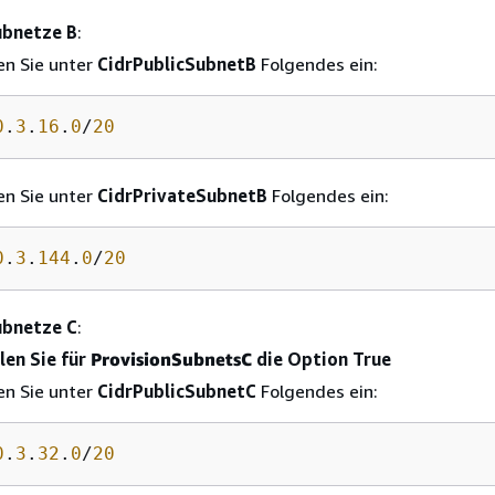
ubnetze B
:
n Sie unter
CidrPublicSubnetB
Folgendes ein:
0
.
3
.
16
.
0
/
20
n Sie unter
CidrPrivateSubnetB
Folgendes ein:
0
.
3
.
144
.
0
/
20
ubnetze C
:
en Sie für
ProvisionSubnetsC
die Option True
n Sie unter
CidrPublicSubnetC
Folgendes ein:
0
.
3
.
32
.
0
/
20