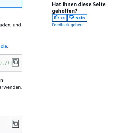
Hat Ihnen diese Seite
geholfen?
.
Ja
Nein
laden, und
Feedback geben
ole
.
et
/hpc_large_scale/assets
/main.yaml
en
verwenden.