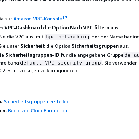
ie zur
Amazon VPC-Konsole
.
im
VPC-Dashboard die Option Nach VPC
filtern
aus.
ie die VPC aus, mit
der der Name beginn
hpc-networking
Sie unter
Sicherheit
die Option
Sicherheitsgruppen
aus.
die
Sicherheitsgruppen-ID
für die angegebene Gruppe
defa
hreibung
. Sie verwenden 
default VPC security group
C2-Startvorlagen zu konfigurieren.
:
Sicherheitsgruppen erstellen
ma:
Benutzen CloudFormation