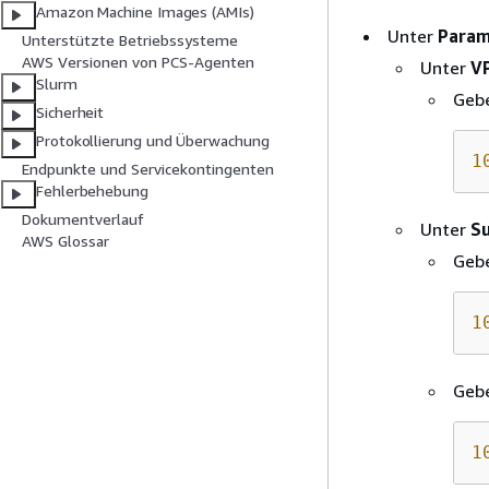
Amazon Machine Images (AMIs)
Unter
Param
Unterstützte Betriebssysteme
AWS Versionen von PCS-Agenten
Unter
V
Slurm
Gebe
Sicherheit
Protokollierung und Überwachung
1
Endpunkte und Servicekontingenten
Fehlerbehebung
Dokumentverlauf
Unter
S
AWS Glossar
Gebe
1
Gebe
1