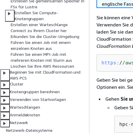
Erstellen Sie gemeinsamen Speicher in
englische Fas
FSx für Lustre
Erstellen Sie Compute-
Sie können eine 
Knotengruppen
Verwenden Sie d
Erstellen einer Warteschlange
Connect zu Ihrem Cluster her
laden Sie sie da
Erkunden Sie die Cluster-Umgebung
CloudFormation S
Führen Sie einen Job mit einem
CloudFormation 
einzelnen Knoten aus
Führen Sie einen MPI-Job mit
mehreren Knoten mit Slurm aus
https:
/
/aw
Löschen Sie Ihre AWS Ressourcen
Beginnen Sie mit CloudFormation und
AWS PCS
Geben Sie bei ge
Cluster
Optionen ein. Si
Knotengruppen berechnen
Gehen
Sie u
Verwenden von Startvorlagen
Geben S
Warteschlangen
Anmeldeknoten
Netzwerk
hpc-
Netzwerk-Dateisysteme