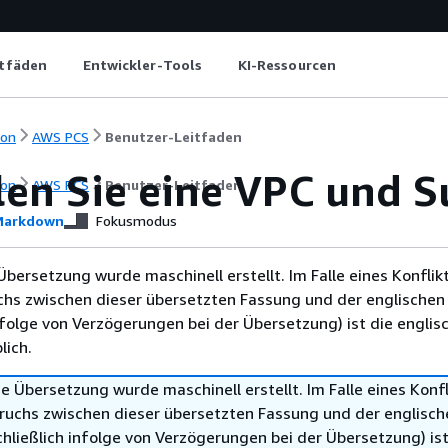
itfäden
Entwickler-Tools
KI-Ressourcen
ion
AWS PCS
Benutzer-Leitfaden
llen Sie eine VPC und 
ion
AWS PCS
Benutzer-Leitfaden
arkdown
Fokusmodus
Übersetzung wurde maschinell erstellt. Im Falle eines Konflik
chs zwischen dieser übersetzten Fassung und der englischen
infolge von Verzögerungen bei der Übersetzung) ist die englis
ich.
e Übersetzung wurde maschinell erstellt. Im Falle eines Konfl
ruchs zwischen dieser übersetzten Fassung und der englisch
hließlich infolge von Verzögerungen bei der Übersetzung) ist