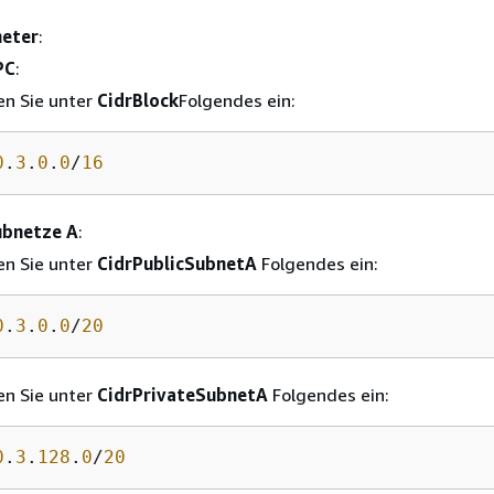
eter
:
PC
:
n Sie unter
CidrBlock
Folgendes ein:
0
.
3
.
0
.
0
/
16
ubnetze A
:
n Sie unter
CidrPublicSubnetA
Folgendes ein:
0
.
3
.
0
.
0
/
20
n Sie unter
CidrPrivateSubnetA
Folgendes ein:
0
.
3
.
128
.
0
/
20