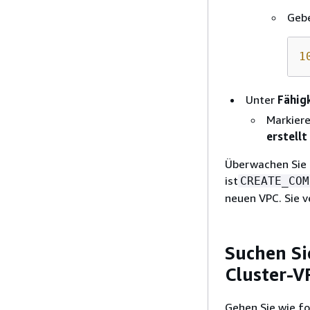
Gebe
1
Unter
Fähig
Markier
erstell
Überwachen Sie 
ist
CREATE_COM
neuen VPC. Sie v
Suchen Si
Cluster-V
Gehen Sie wie fo