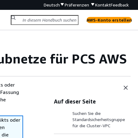
Deutsch
Präferenzen
Kontakt
Feedback
AWS-Konto erstellen
Subnetze für PCS AWS
ts oder
 Fassung
che
Auf dieser Seite
Suchen Sie die
ikts oder
Standardsicherheitsgruppe
für die Cluster-VPC
en
 die