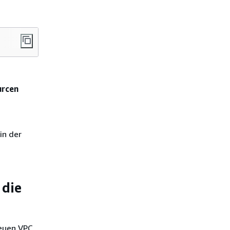
urcen
in der
 die
neuen VPC