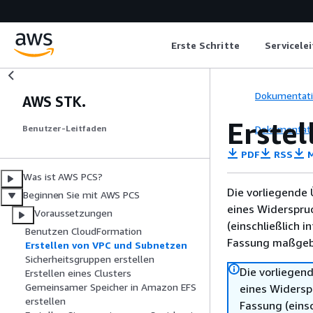
Erste Schritte
Servicele
Dokumentat
AWS STK.
Erste
Dokumentat
Benutzer-Leitfaden
PDF
RSS
M
Was ist AWS PCS?
Die vorliegende 
Beginnen Sie mit AWS PCS
eines Widerspru
Voraussetzungen
(einschließlich 
Benutzen CloudFormation
Fassung maßgebl
Erstellen von VPC und Subnetzen
Sicherheitsgruppen erstellen
Die vorliegend
Erstellen eines Clusters
Gemeinsamer Speicher in Amazon EFS
eines Widersp
erstellen
Fassung (einsc