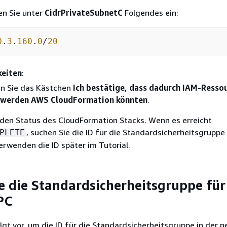
n Sie unter
CidrPrivateSubnetC
Folgendes ein:
0
.
3
.
160
.
0
/
20
keiten
:
en Sie das Kästchen
Ich bestätige, dass dadurch IAM-Resso
t werden AWS CloudFormation könnten
.
den Status des CloudFormation Stacks. Wenn es erreicht
, suchen Sie die ID für die Standardsicherheitsgruppe 
PLETE
erwenden die ID später im Tutorial.
e die Standardsicherheitsgruppe für
PC
lgt vor, um die ID für die Standardsicherheitsgruppe in der 