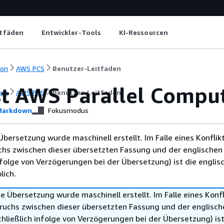
itfäden
Entwickler-Tools
KI-Ressourcen
ion
AWS PCS
Benutzer-Leitfaden
st AWS Parallel Comput
ion
AWS PCS
Benutzer-Leitfaden
arkdown
Fokusmodus
Übersetzung wurde maschinell erstellt. Im Falle eines Konflik
chs zwischen dieser übersetzten Fassung und der englischen
infolge von Verzögerungen bei der Übersetzung) ist die englis
ich.
e Übersetzung wurde maschinell erstellt. Im Falle eines Konfl
ruchs zwischen dieser übersetzten Fassung und der englisch
hließlich infolge von Verzögerungen bei der Übersetzung) ist