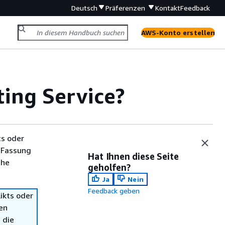
Deutsch
Präferenzen
Kontakt
Feedback
AWS-Konto erstellen
ing Service?
ts oder
 Fassung
Hat Ihnen diese Seite
che
geholfen?
Ja
Nein
Feedback geben
ikts oder
en
 die