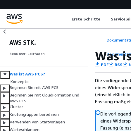
Erste Schritte
Servicele
Dokumentat
AWS STK.
Was i
Dokumentat
Benutzer-Leitfaden
PDF
RSS
M
Was ist AWS PCS?
Die vorliegende 
Konzepte
eines Widerspru
Beginnen Sie mit AWS PCS
(einschließlich 
Beginnen Sie mit CloudFormation und
AWS PCS
Fassung maßgebl
Cluster
Die vorliegend
Knotengruppen berechnen
eines Widersp
Verwenden von Startvorlagen
Fassung (einsc
Warteschlangen