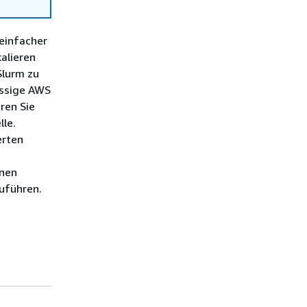
 einfacher
alieren
Slurm zu
assige AWS
ren Sie
lle.
erten
hnen
uführen.