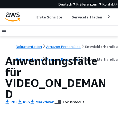
Deutsch
Präferenzen
Kontakt
F
Erste Schritte
Serviceleitfäden
Ent
Dokumentation
Amazon Personalize
Entwicklerhandbu
Anwendungsfälle
Dokumentation
Amazon Personalize
Entwicklerhandbu
für
VIDEO_ON_DEMAN
D
PDF
RSS
Markdown
Fokusmodus