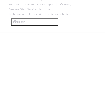
Website
Cookie-Einstellungen
© 2026,
Amazon Web Services, Inc. oder
Tochtergesellschaften. Alle Rechte vorbehalten.
Deutsch