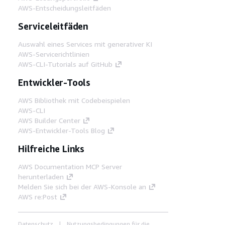
AWS-Entscheidungsleitfäden
Serviceleitfäden
Auswahl eines Services mit generativer KI
AWS-Servicerichtlinien
AWS-CLI-Tutorials auf GitHub
Entwickler-Tools
AWS Bibliothek mit Codebeispielen
AWS-CLI
AWS Builder Center
AWS-Entwickler-Tools Blog
Hilfreiche Links
AWS Documentation MCP Server
herunterladen
Melden Sie sich bei der AWS-Konsole an
AWS re:Post
Datenschutz
Nutzungsbedingungen für die