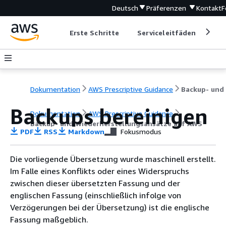
Deutsch
Präferenzen
Kontakt
F
Erste Schritte
Serviceleitfäden
Ent
Dokumentation
AWS Prescriptive Guidance
Backups bereinigen
Dokumentation
AWS Prescriptive Guidance
Backup- und Wiederherstellungsansätze auf AWS
PDF
RSS
Markdown
Fokusmodus
Die vorliegende Übersetzung wurde maschinell erstellt.
Im Falle eines Konflikts oder eines Widerspruchs
zwischen dieser übersetzten Fassung und der
englischen Fassung (einschließlich infolge von
Verzögerungen bei der Übersetzung) ist die englische
Fassung maßgeblich.